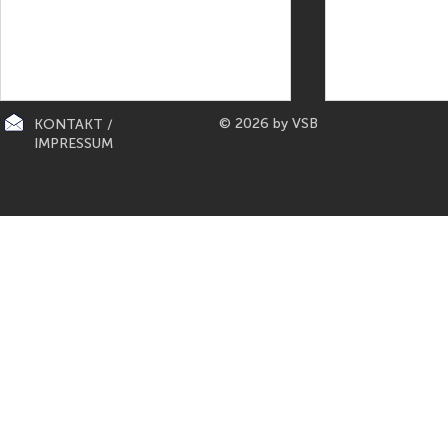
© 2026 by VSB
KONTAKT /
IMPRESSUM
CITY-KÜCHEN: präsentiert die
PAPETERIE BERLIN: E
"Mona Lisa" der Küchen von
Füller aus Bo
Gaggenau