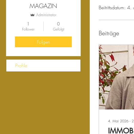
MAGAZIN
Beitrittsdatum: 4
Administrator
1
0
Follower
Gefolgt
Beiträge
Folgen
Profile
4. Mai 2026
∙
2
IMMOBI