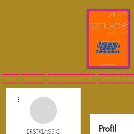
HOME
MAGAZINE
GENUSS & LEBENSMITTEL
MODE, LUXUS & LEI
Weitere Optionen
Profil
ERSTKLASSIG