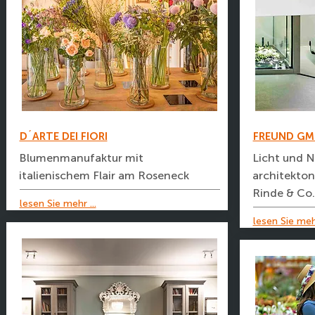
D´ARTE DEI FIORI
FREUND GM
Blumenmanufaktur mit
Licht und N
italienischem Flair am Roseneck
architekton
Rinde & Co.
lesen Sie mehr ...
lesen Sie mehr