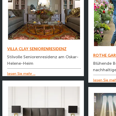
VILLA CLAY SENIORENRESIDENZ
ROTHE GA
Stilvolle Seniorenresidenz am Oskar-
Helene-Heim
Blühende B
nachhaltige
lesen Sie mehr ...
lesen Sie mehr