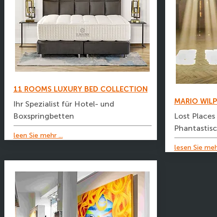
11 ROOMS LUXURY BED COLLECTION
MARIO WIL
Ihr Spezialist für Hotel- und
Boxspringbetten
Lost Places 
Phantastis
leen Sie mehr ...
lesen Sie mehr