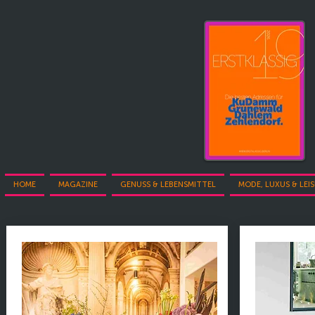
HOME
MAGAZINE
GENUSS & LEBENSMITTEL
MODE, LUXUS & LEI