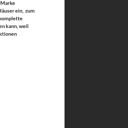
-Marke 
äuser ein,  zum 
 komplette 
n kann, weil 
ktionen 