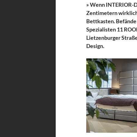
» Wenn INTERIOR-DESI
Zentimetern wirklich
Bettkasten. Befände
Spezialisten 11 ROOM
Lietzenburger Straße,
Design.