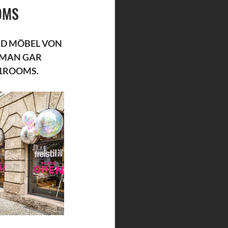
OMS
D MÖBEL VON 
 MAN GAR 
11ROOMS.