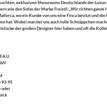
esuchten, exklusiven Showrooms Deutschlands der Luxus
ern wie den Sofas der Marke Freistil. „Wir richten ganze H
Mallorca, wo ein Kunde von uns eine Finca besitzt und die
en hat. Wobei man bei uns auch tolle Schnäppchen mache
lstücke der großen Designer hier haben und oft die Kolle
F.A.U.
mbH
M
e 93-95
e oder
pick