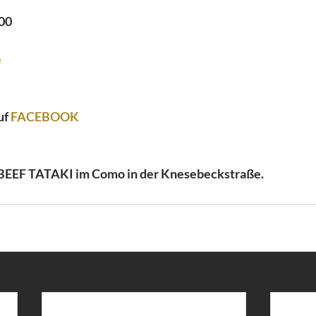
 00
e
uf
 FACEBOOK
BEEF TATAKI im Como in der Knesebeckstraße.