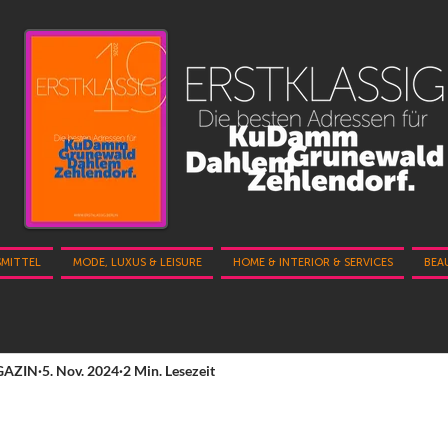
SMITTEL
MODE, LUXUS & LEISURE
HOME & INTERIOR & SERVICES
BEA
GAZIN
5. Nov. 2024
2 Min. Lesezeit