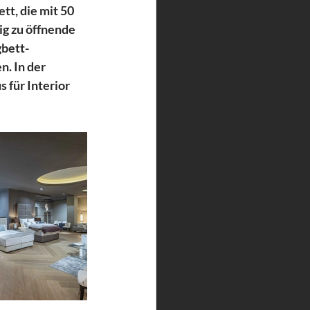
t, die mit 50 
g zu öffnende 
bett-
. In der 
 für Interior