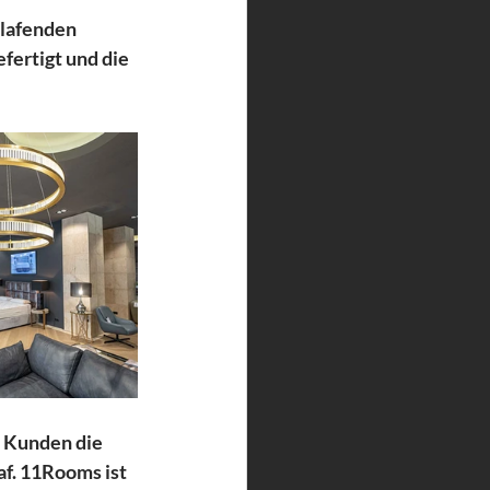
hlafenden 
ertigt und die 
n Kunden die 
af. 11Rooms ist 