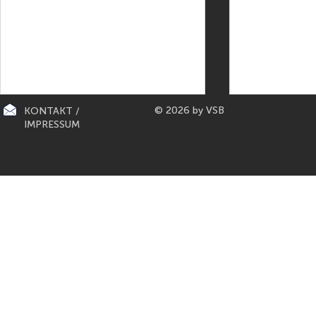
© 2026 by VSB
KONTAKT /
IMPRESSUM
CITY-KÜCHEN: präsentiert die
PAPETERIE BERLIN: E
"Mona Lisa" der Küchen von
Füller aus Bo
Gaggenau