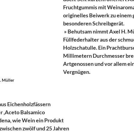
Fruchtgummis mit Weinaroma 
originelles Beiwerk zu einem 
besonderen Schreibgerät.
 » Behutsam nimmt Axel H. Mü
Füllfederhalter aus der schmu
Holzschatulle. Ein Prachtbursc
Millimetern Durchmesser breit
Artgenossen und vor allem ein
Vergnügen. 
. Müller
us Eichenholzfässern 
er ‚Aceto Balsamico 
dena, wie Wein ein Produkt 
zwischen zwölf und 25 Jahren 