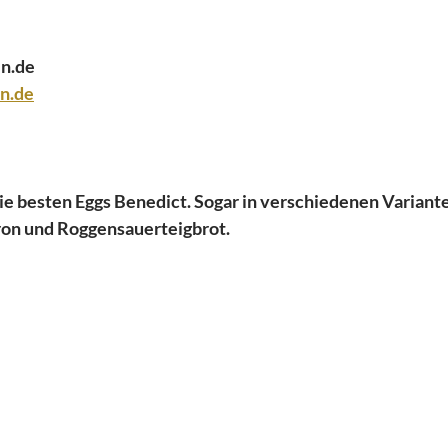
n.de 
n.de
 die besten Eggs Benedict. Sogar in verschiedenen Variante
on und Roggensauerteigbrot.