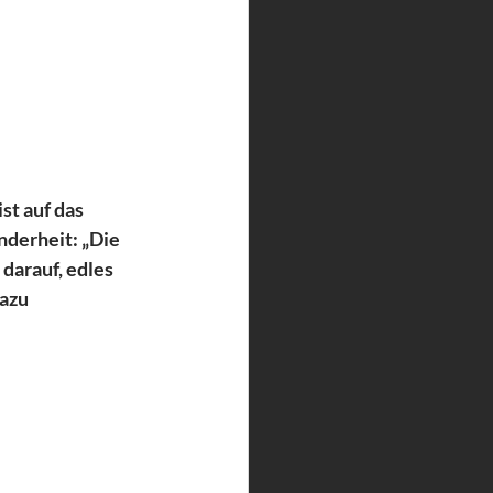
st auf das 
nderheit: „Die 
darauf, edles 
azu 