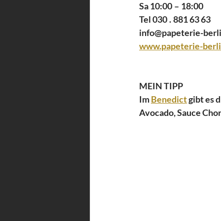
Sa 10:00 – 18:00 
Tel 030 . 881 63 63 
info@papeterie-berli
www.papeterie-berli
MEIN TIPP 
Im 
Benedict
 gibt es
Avocado, Sauce Chor