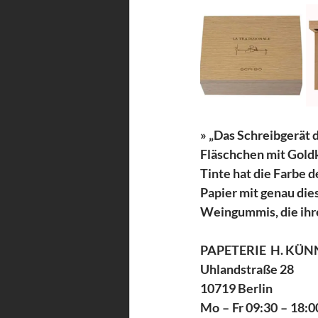
» „Das Schreibgerät d
Fläschchen mit Goldka
Tinte hat die Farbe 
Papier mit genau die
Weingummis, die ihr
PAPETERIE  H. KÜ
Uhlandstraße 28 
10719 Berlin 
Mo – Fr 09:30 – 18:0