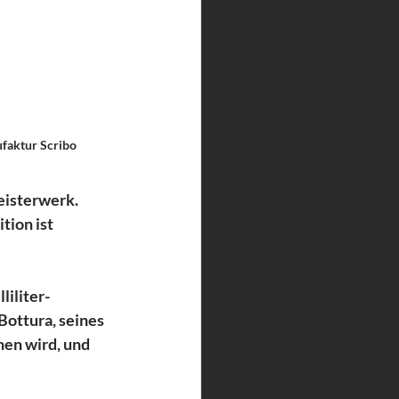
ufaktur Scribo
eisterwerk. 
tion ist 
liliter-
ottura, seines 
en wird, und 