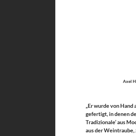
Axel H
„Er wurde von Hand a
gefertigt, in denen d
Tradizionale’ aus Mo
aus der Weintraube, 