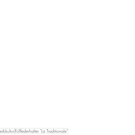
eibkultur
Füllfederhalter "La Traditionale"