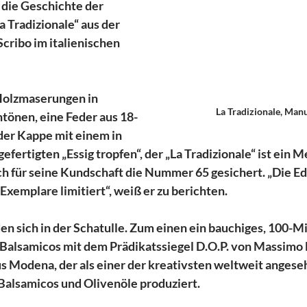
er die Geschichte der 
a Tradizionale“ aus der 
cribo im italienischen 
Holzmaserungen in 
La Tradizionale, Man
tönen, eine Feder aus 18-
der Kappe mit einem in 
efertigten „Essig tropfen“, der „La Tradizionale“ ist ein M
ch für seine Kundschaft die Nummer 65 gesichert. „Die Edi
Exemplare limitiert“, weiß er zu berichten.
den sich in der Schatulle. Zum einen ein bauchiges, 100-Mil
Balsamicos mit dem Prädikatssiegel D.O.P. von Massimo B
s Modena, der als einer der kreativsten weltweit angeseh
alsamicos und Olivenöle produziert. 