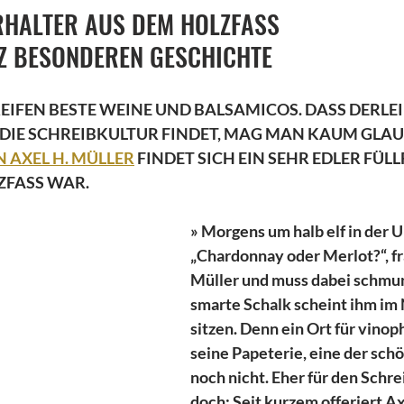
RHALTER AUS DEM HOLZFASS 
NZ BESONDEREN GESCHICHTE
REIFEN BESTE WEINE UND BALSAMICOS. DASS DERLEI
DIE SCHREIBKULTUR FINDET, MAG MAN KAUM GLAUB
N AXEL H. MÜLLER
 FINDET SICH EIN SEHR EDLER FÜL
LZFASS WAR.
» Morgens um halb elf in der U
„Chardonnay oder Merlot?“, fr
Müller und muss dabei schmun
smarte Schalk scheint ihm im 
sitzen. Denn ein Ort für vinoph
seine Papeterie, eine der schö
noch nicht. Eher für den Schr
doch: Seit kurzem offeriert Ax