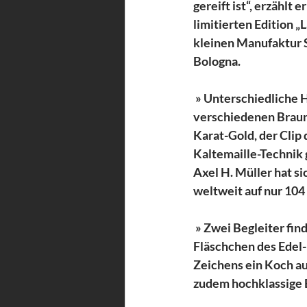
gereift ist“, erzählt 
limitierten Edition „L
kleinen Manufaktur S
Bologna.
 » Unterschiedliche 
verschiedenen Braun
Karat-Gold, der Clip 
Kaltemaille-Technik g
Axel H. Müller hat si
weltweit auf nur 104 
 » Zwei Begleiter fin
Fläschchen des Edel-
Zeichens ein Koch au
zudem hochklassige B