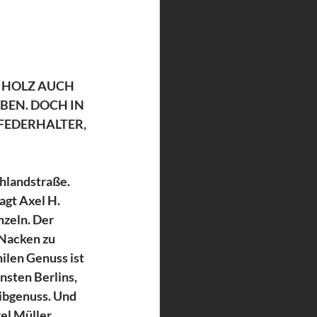
 HOLZ AUCH 
EN. DOCH IN 
LFEDERHALTER, 
hlandstraße. 
agt Axel H. 
zeln. Der 
Nacken zu 
ilen Genuss ist 
nsten Berlins, 
eibgenuss. Und 
el Müller 