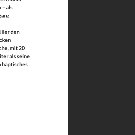
– als 
ganz 
ller den 
cken 
he, mit 20 
er als seine 
 haptisches 