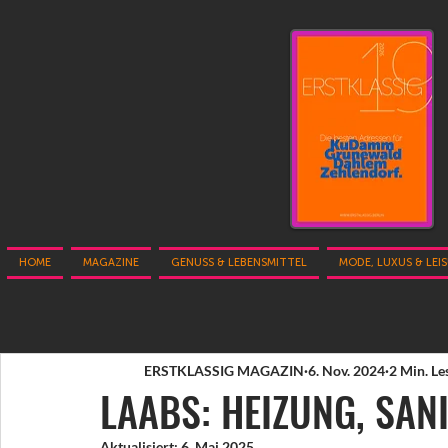
HOME
MAGAZINE
GENUSS & LEBENSMITTEL
MODE, LUXUS & LEI
ERSTKLASSIG MAGAZIN
6. Nov. 2024
2 Min. Le
LAABS: HEIZUNG, SANI
Aktualisiert:
6. Mai 2025