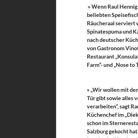
 » Wenn Raul Hennig 
beliebten Speisefisch
Räucheraal serviert 
Spinatespuma und Kar
nach deutscher Küche
von Gastronom Vinot
Restaurant „Konsulat“
Farm“- und „Nose to 
» „Wir wollen mit de
Tür gibt sowie alles 
verarbeiten“, sagt Ra
Küchenchef im „Diek
schon im Sterneresta
Salzburg gekocht ha