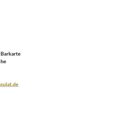
r Barkarte
che
sulat.de