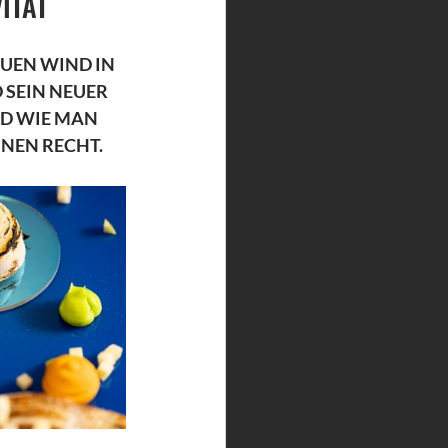
ITÄT
EN WIND IN 
 SEIN NEUER 
D WIE MAN 
HNEN RECHT.