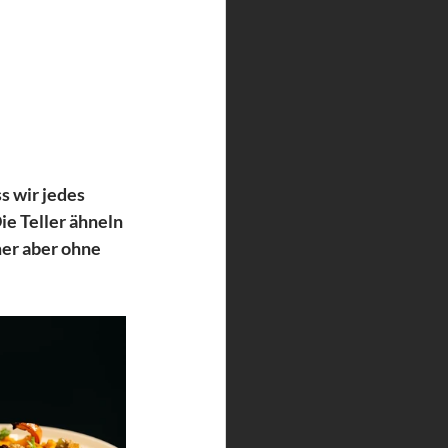
 wir jedes 
ie Teller ähneln 
er aber ohne 