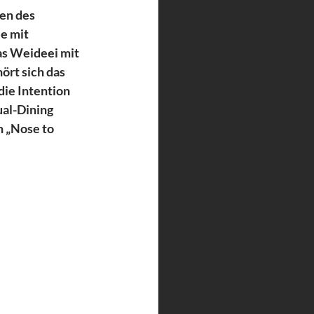
en des 
e mit 
as Weideei mit 
rt sich das 
ie Intention 
al-Dining 
n „Nose to 