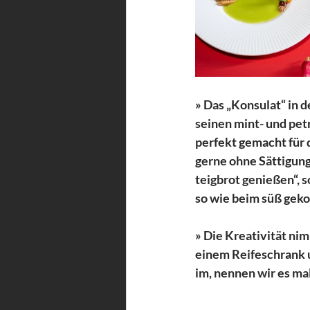
» Das „Konsulat“ in d
seinen mint- und pet
perfekt gemacht für 
gerne ohne Sättigung
teigbrot genießen“, 
so wie beim süß gek
» Die Kreativität ni
einem Reifeschrank u
im, nennen wir es mal