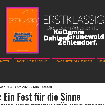
SMITTEL
MODE, LUXUS & LEISURE
HOME & INTERIOR & SERVICES
BEA
GAZIN
31. Okt. 2025
2 Min. Lesezeit
Ein Fest für die Sinne