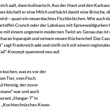
sich aalt, dann kulinarisch. Aus der Haut und den Karkass
es köchelt er eine Milch und bäckt damit eine Brioche, di
wird – quasi ein neuerdachtes Fischbrötchen. Wie auch d
toffel-Crunch oder der Labskaus mit Spreewaldgurken hö
 mit einem ungemein modernen Twist an. Genau das ist d
haran Inparajah und seinem neuen Küchenchef. Das Casu
 sagt Frankreich adé und stellt sich mit einem regionale
Tail“-Konzept spannend neu auf. 
m kochen, was es vor der 
vom Tier, vom Fisch 
ul Hennig, der zuvor 
mann“ war und auch 
urant „Hangar-7“ in 
t. „Kochtechnisches Know-