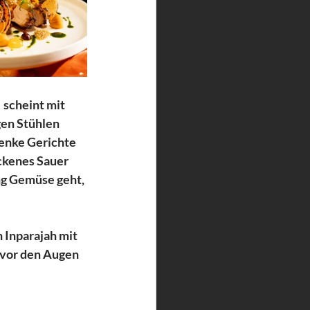
 scheint mit 
en Stühlen 
enke Gerichte 
ckenes Sauer 
ng Gemüse geht, 
 Inparajah mit 
 vor den Augen 