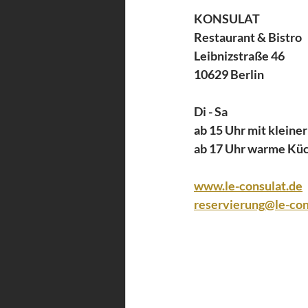
KONSULAT
Restaurant & Bistro
Leibnizstraße 46
10629 Berlin
Di - Sa
ab 15 Uhr mit kleine
ab 17 Uhr warme Kü
www.le-consulat.de
reservierung@le-con