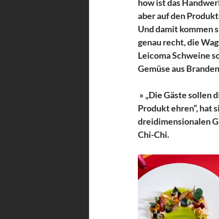
how ist das Handwerk
aber auf den Produkte
Und damit kommen si
genau recht, die Wag
Leicoma Schweine so
Gemüse aus Branden
 » „Die Gäste sollen
Produkt ehren“, hat s
dreidimensionalen Ge
Chi-Chi.