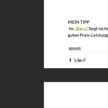
MEIN TIPP
 Im 
„Barra“ 
liegt nich
guten Preis-Leistungs
BISHER
Aktuelle Beiträge