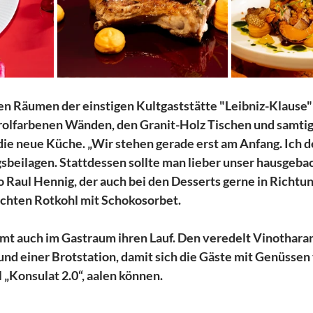
en Räumen der einstigen Kultgaststätte "Leibniz-Klause" 
rolfarbenen Wänden, den Granit-Holz Tischen und samtig
die neue Küche. „Wir stehen gerade erst am Anfang. Ich d
sbeilagen. Stattdessen sollte man lieber unser hausgeba
so Raul Hennig, der auch bei den Desserts gerne in Richtu
ochten Rotkohl mit Schokosorbet.
mmt auch im Gastraum ihren Lauf. Den veredelt Vinotharan
nd einer Brotstation, damit sich die Gäste mit Genüssen
 „Konsulat 2.0“, aalen können.