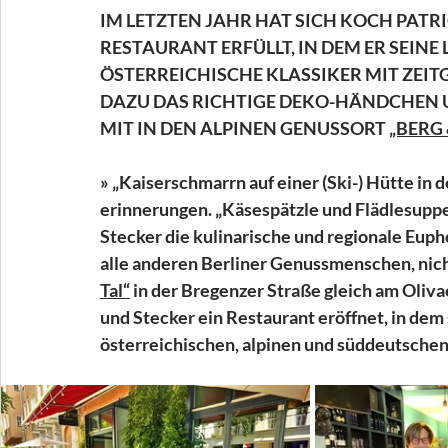
IM LETZTEN JAHR HAT SICH KOCH PATR
RESTAURANT ERFÜLLT, IN DEM ER SEINE 
ÖSTERREICHISCHE KLASSIKER MIT ZEITG
DAZU DAS RICHTIGE DEKO-HÄNDCHEN U
MIT IN DEN ALPINEN GENUSSORT 
„BERG 
» „Kaiserschmarrn auf einer (Ski-) Hütte in 
erinnerungen. „Käsespätzle und Flädlesuppe 
Stecker die kulinarische und regionale Euph
alle anderen Berliner Genussmenschen, nich
Tal“
 i
n 
der Bregenzer Straße gleich am Oliva
und Stecker ein Restaurant eröffnet, in de
österreichischen, alpinen und süddeutschen