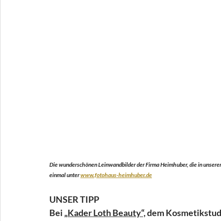
Die wunderschönen Leinwandbilder der Firma Heimhuber, die in unserem
einmal unter 
www.fotohaus-heimhuber.de
UNSER TIPP
Bei „
Kader Loth Beauty“,
 dem Kosmetikstudi