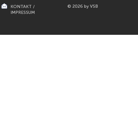
© 2026 by VSB
KONTAKT /
IMPRESSUM
CITY-KÜCHEN: präsentiert die
PAPETERIE BERLIN: E
"Mona Lisa" der Küchen von
Füller aus Bo
Gaggenau