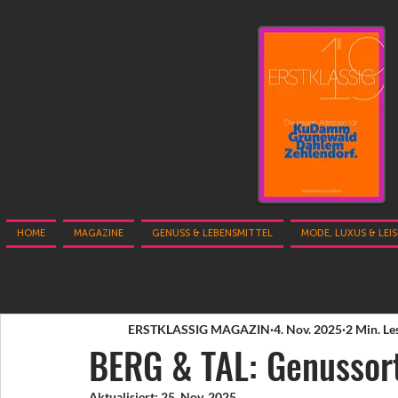
HOME
MAGAZINE
GENUSS & LEBENSMITTEL
MODE, LUXUS & LEI
ERSTKLASSIG MAGAZIN
4. Nov. 2025
2 Min. Le
BERG & TAL: Genussort
Aktualisiert:
25. Nov. 2025