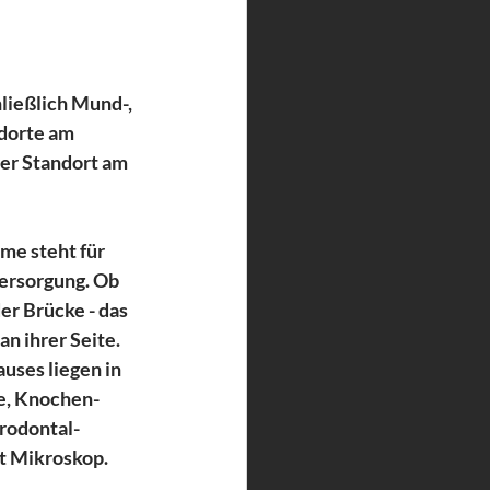
ließlich Mund-, 
ndorte am 
er Standort am 
me steht für 
rsorgung. Ob 
r Brücke - das 
n ihrer Seite. 
uses liegen in 
e, Knochen-
rodontal-
t Mikroskop. 