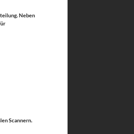
teilung. Neben 
ür 
len Scannern.