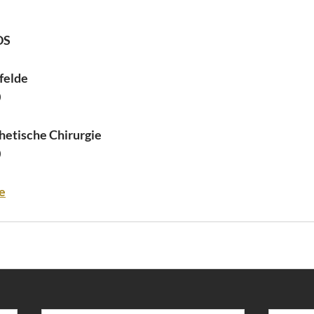
DS
felde
0
thetische Chirurgie
0
e