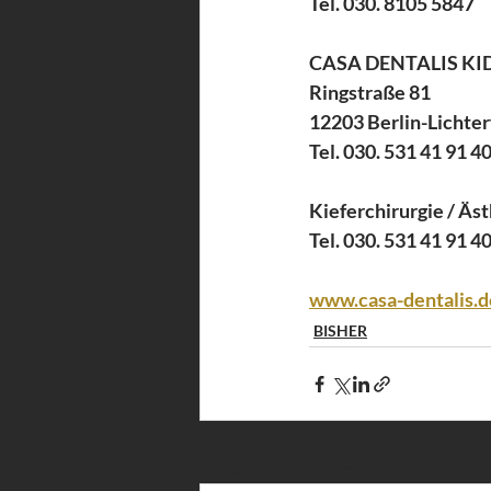
Tel. 030. 8105 5847
CASA DENTALIS KI
Ringstraße 81
12203 Berlin-Lichter
Tel. 030. 531 41 91 4
Kieferchirurgie / Äs
Tel. 030. 531 41 91 4
www.casa-dentalis.d
BISHER
Aktuelle Beiträge