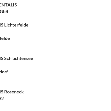
ENTALIS
r GbR
 Lichterfelde
felde
 Schlachtensee
dorf
S Roseneck
92