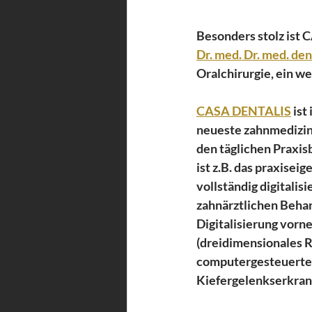
Besonders stolz ist 
Dr. med. Dr. med. d
Oralchirurgie, ein w
CASA DENTALIS
 is
neueste zahnmedizin
den täglichen Praxis
ist z.B. das praxiseig
vollständig digitalisi
zahnärztlichen Behan
Digitalisierung vorne
(dreidimensionales R
computergesteuerte 
Kiefergelenkserkran