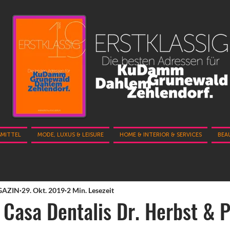
SMITTEL
MODE, LUXUS & LEISURE
HOME & INTERIOR & SERVICES
BEA
GAZIN
29. Okt. 2019
2 Min. Lesezeit
asa Dentalis Dr. Herbst & P