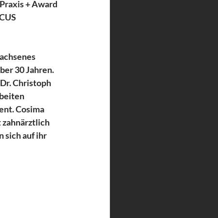
 Praxis + Award 
OCUS 
wachsenes 
er 30 Jahren. 
r. Christoph 
beiten 
ent. Cosima 
 zahnärztlich 
sich auf ihr 