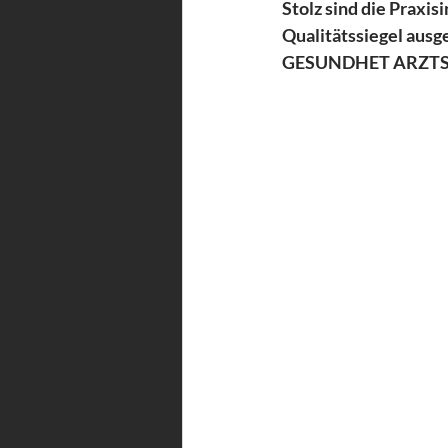
Stolz sind die Praxisi
Qualitätssiegel ausg
GESUNDHET ARZTSUC