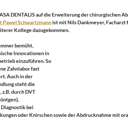
CASA DENTALIS auf die Erweiterung der chirurgischen Ab
ent Pawel Schwartzmann
 ist mit Nils Dankmeyer, Facharzt f
eiterer Kollege dazugekommen. 
t immer bemüht, 
ische Innovationen in 
betrieb einzuführen. So 
ene Zahnlabor fast 
ert. Auch in der 
dlung steht die 
, z.B. durch DVT 
öntgen), 
Diagnostik bei 
kungen oder Knirschen sowie der Abdrucknahme mit ora