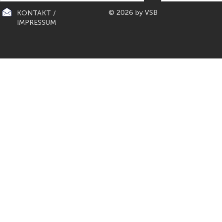
© 2026 by VSB
KONTAKT /
IMPRESSUM
CITY-KÜCHEN: präsentiert die
PAPETERIE BERLIN: E
"Mona Lisa" der Küchen von
Füller aus Bo
Gaggenau