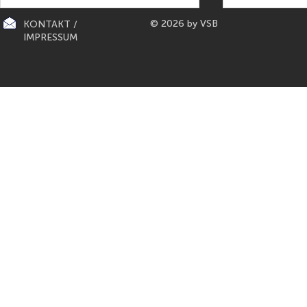
© 2026 by VSB
KONTAKT /
IMPRESSUM
CITY-KÜCHEN: präsentiert die
PAPETERIE BERLIN: E
"Mona Lisa" der Küchen von
Füller aus Bo
Gaggenau