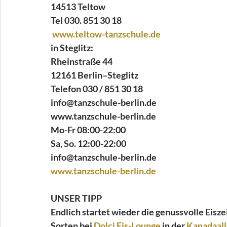
14513 Teltow
Tel 030. 851 30 18
www.teltow-tanzschule.de
in Steglitz:
Rheinstraße 44
12161 Berlin–Steglitz
Telefon 030 / 851 30 18
info@tanzschule-berlin.de
www.tanzschule-berlin.de
Mo-Fr 08:00-22:00
Sa, So. 12:00-22:00
info@tanzschule-berlin.de
www.tanzschule-berlin.de
UNSER TIPP
Endlich startet wieder die genussvolle Eisze
Sorten bei 
Dolci Eis-Lounge
 in der 
Kanadaall