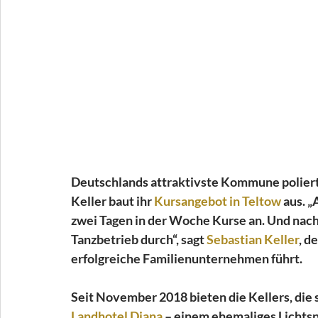
Deutschlands attraktivste Kommune poliert 
Keller baut ihr 
Kursangebot in Teltow 
aus. „
zwei Tagen in der Woche Kurse an. Und nach
Tanzbetrieb durch“, sagt 
Sebastian Keller
, d
erfolgreiche Familienunternehmen führt.
Seit November 2018 bieten die Kellers, die s
Landhotel Diana
 – einem ehemaliges Lichtsp