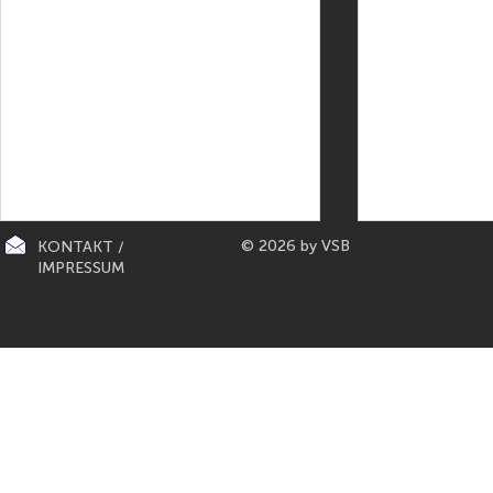
© 2026 by VSB
KONTAKT /
IMPRESSUM
CITY-KÜCHEN: präsentiert die
PAPETERIE BERLIN: E
"Mona Lisa" der Küchen von
Füller aus Bo