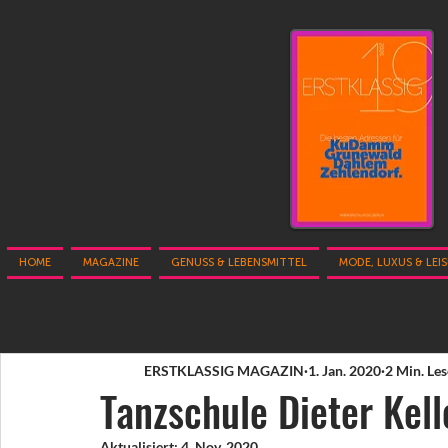
HOME
MAGAZINE
GENUSS & LEBENSMITTEL
MODE, LUXUS & LEI
ERSTKLASSIG MAGAZIN
1. Jan. 2020
2 Min. Les
Tanzschule Dieter Kell
Aktualisiert:
4. Nov. 2020