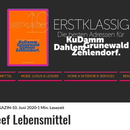
SMITTEL
MODE, LUXUS & LEISURE
HOME & INTERIOR & SERVICES
BEA
GAZIN
10. Juni 2020
1 Min. Lesezeit
eef Lebensmittel