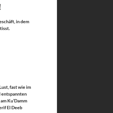
!
schäft, in dem 
isst.
st, fast wie im 
d entspannten 
kt am Ku’Damm 
rif El Deeb 