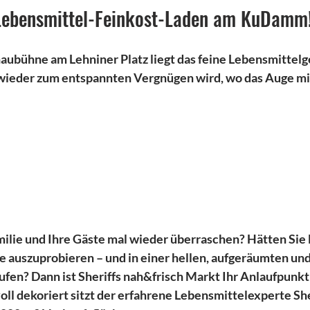
 Lebensmittel-Feinkost-Laden am KuDamm
aubühne am Lehniner Platz liegt das feine Lebensmittelge
 wieder zum entspannten Vergnügen wird, wo das Auge mit
ilie und Ihre Gäste mal wieder überraschen? Hätten Sie Lu
 auszuprobieren – und in einer hellen, aufgeräumten un
fen? Dann ist Sheriffs nah&frisch Markt Ihr Anlaufpun
oll dekoriert sitzt der erfahrene Lebensmittelexperte She