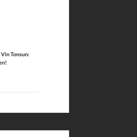
Vin Tonsun: 
en!
Alle ansehen