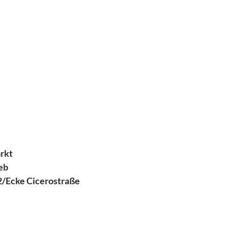
arkt
eeb
/Ecke Cicerostraße