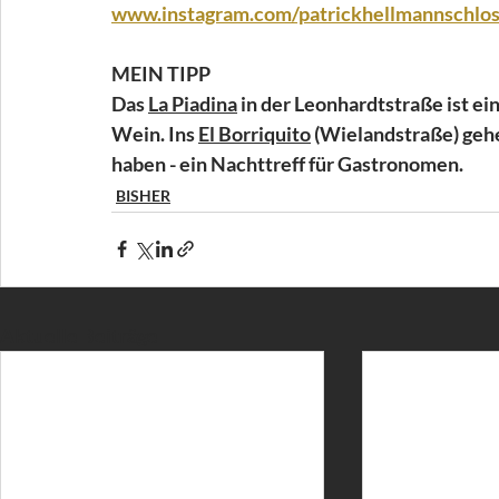
www.instagram.com/patrickhellmannschlos
MEIN TIPP
Das 
La Piadina
 in der Leonhardtstraße ist ei
Wein. Ins 
El Borriquito
 (Wielandstraße) geh
haben - ein Nachttreff für Gastronomen.
BISHER
Aktuelle Beiträge