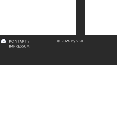
© 2026 by VSB
KONTAKT /
IMPRESSUM
CITY-KÜCHEN: präsentiert die
PAPETERIE BERLIN: E
"Mona Lisa" der Küchen von
Füller aus Bo
Gaggenau