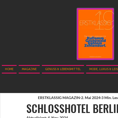
HOME
MAGAZINE
GENUSS & LEBENSMITTEL
MODE, LUXUS & LEI
ERSTKLASSIG MAGAZIN
2. Mai 2024
3 Min. Les
SCHLOSSHOTEL BERLIN
Aktualisiert:
4. Nov. 2024