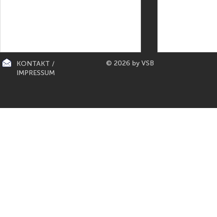
© 2026 by VSB
KONTAKT /
IMPRESSUM
CITY-KÜCHEN: präsentiert die
PAPETERIE BERLIN: E
"Mona Lisa" der Küchen von
Füller aus Bo
Gaggenau