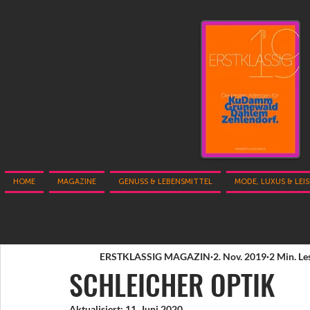
HOME
MAGAZINE
GENUSS & LEBENSMITTEL
MODE, LUXUS & LEI
ERSTKLASSIG MAGAZIN
2. Nov. 2019
2 Min. Le
SCHLEICHER OPTIK
Aktualisiert:
11. Juni 2020