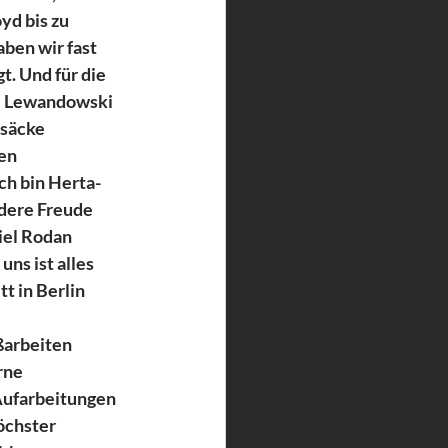
yd bis zu 
aben wir fast 
. Und für die 
e Lewandowski 
säcke 
en 
h bin Herta- 
dere Freude 
el Rodan 
uns ist alles 
 in Berlin 
arbeiten 
rne 
ufarbeitungen 
öchster 