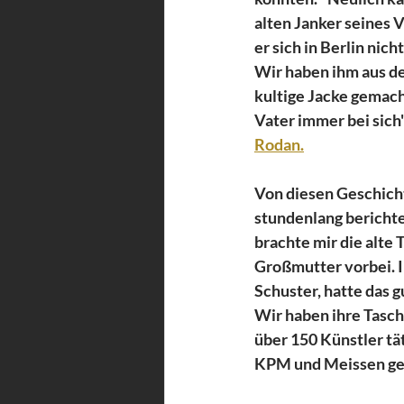
alten Janker seines V
er sich in Berlin nich
Wir haben ihm aus d
kultige Jacke gemacht
Vater immer bei sich",
Rodan.
Von diesen Geschich
stundenlang berichte
brachte mir die alte 
Großmutter vorbei. I
Schuster, hatte das g
Wir haben ihre Tasch
über 150 Künstler tät
KPM und Meissen gea