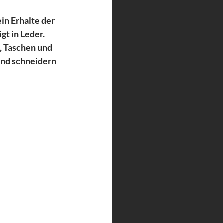
in Erhalte der 
igt in Leder. 
, Taschen und 
und schneidern 