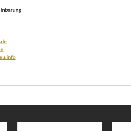
einbarung
.de
de
eu.info