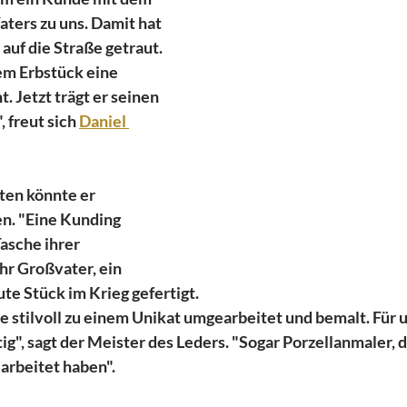
aters zu uns. Damit hat 
t auf die Straße getraut. 
em Erbstück eine 
. Jetzt trägt er seinen 
 freut sich 
Daniel 
ten könnte er 
n. "Eine Kunding 
Tasche ihrer 
hr Großvater, ein 
ute Stück im Krieg gefertigt.
e stilvoll zu einem Unikat umgearbeitet und bemalt. Für 
ig", sagt der Meister des Leders. "Sogar Porzellanmaler, di
rbeitet haben".