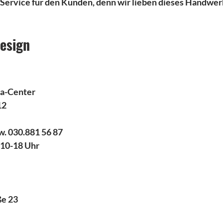
 Service für den Kunden, denn wir lieben dieses Handwer
esign
pa-Center
12
w. 030.881 56 87
 10-18 Uhr
ße 23