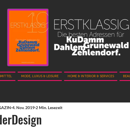
SMITTEL
MODE, LUXUS & LEISURE
HOME & INTERIOR & SERVICES
BEA
GAZIN
4. Nov. 2019
2 Min. Lesezeit
erDesign