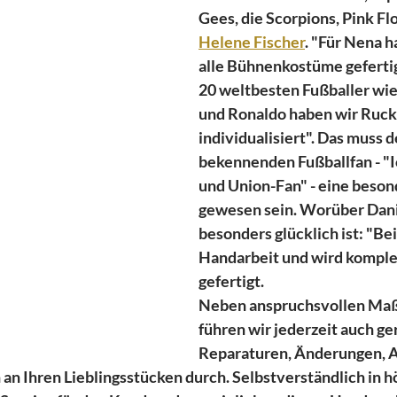
Gees, die Scorpions, Pink Flo
Helene Fischer
. "Für Nena h
alle Bühnenkostüme gefertigt
20 weltbesten Fußballer wi
und Ronaldo haben wir Ruck
individualisiert". Das muss d
bekennenden Fußballfan - "Ic
und Union-Fan" - eine beson
gewesen sein. Worüber Dani
besonders glücklich ist: "Bei 
Handarbeit und wird komplett
gefertigt. 
Neben anspruchsvollen Maß
führen wir jederzeit auch ge
Reparaturen, Änderungen, A
an Ihren Lieblingsstücken durch. Selbstverständlich in h