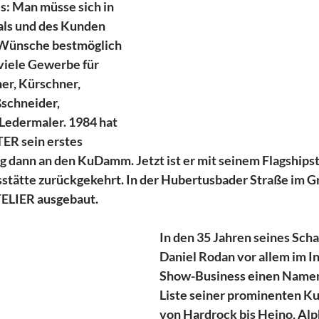
s: Man müsse sich in 
als und des Kunden 
 Wünsche bestmöglich 
 viele Gewerbe für 
ner, Kürschner, 
schneider, 
Ledermaler. 1984 hat 
R sein erstes 
og dann an den KuDamm. Jetzt ist er mit seinem Flagships
sstätte zurückgekehrt. In der Hubertusbader Straße im G
TELIER ausgebaut.
In den 35 Jahren seines Schaf
Daniel Rodan vor allem im I
Show-Business einen Namen
Liste seiner prominenten Ku
von Hardrock bis Heino, Alph