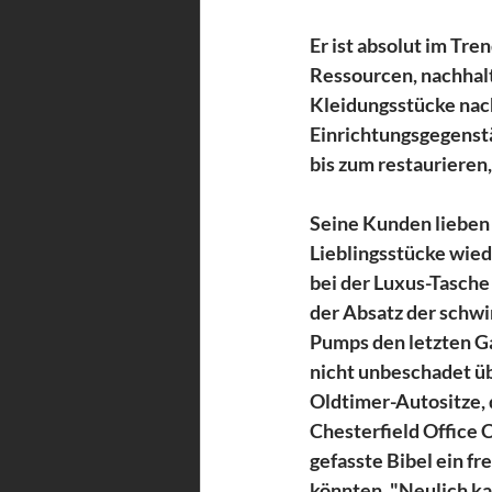
Er ist absolut im Tre
Ressourcen, nachhalt
Kleidungsstücke nach
Einrichtungsgegenstä
bis zum restaurieren,
Seine Kunden lieben i
Lieblingsstücke wied
bei der Luxus-Tasche 
der Absatz der schw
Pumps den letzten Ga
nicht unbeschadet üb
Oldtimer-Autositze,
Chesterfield Office C
gefasste Bibel ein f
könnten. "Neulich k