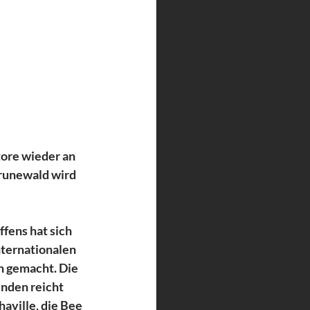
tore wieder an 
runewald wird 
fens hat sich 
nternationalen 
 gemacht. Die 
nden reicht 
aville, die Bee 