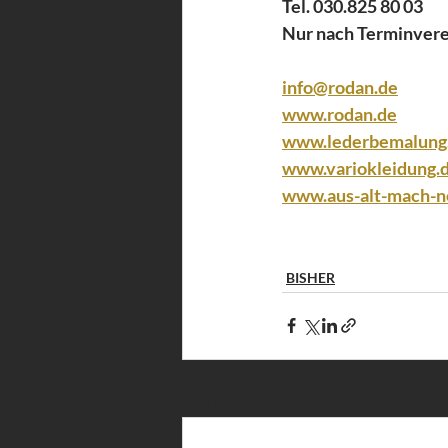
Tel. 030.825 80 03
Nur nach Terminver
info@rodan.de
www.rodan.de
www.lederbemalung
www.variokleidung.
www.aus-alt-mach-n
BISHER
Aktuelle Beiträge