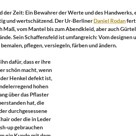
nd der Zeit: Ein Bewahrer der Werte und des Handwerks, e
ig und wertschätzend. Der Ur-Berliner 
Daniel Rodan
 fert
 Maß, vom Mantel bis zum Abendkleid, aber auch Gürtel
nde. Sein Schaffensfeld ist umfangreich: Vom designen 
 bemalen, pflegen, versiegeln, färben und ändern.
hn dafür, dass er ihre 
er schön macht, wenn 
der Henkel defekt ist, 
indelerregend hohen 
ng über das Pflaster 
erstanden hat, die 
 der durchgesessene 
hair oder die in Leder 
resh-up gebrauchen 
am ein Kunde mit dem 