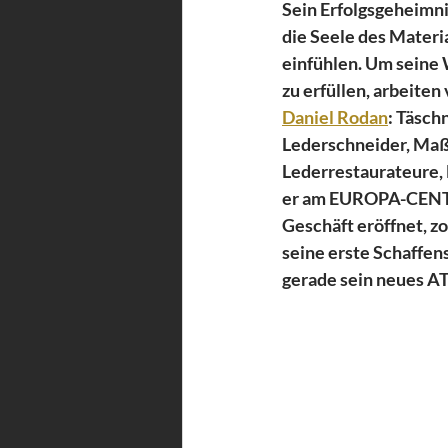
Sein Erfolgsgeheimni
die Seele des Materi
einfühlen. Um seine
zu erfüllen, arbeiten
Daniel Rodan
: Täsch
Lederschneider, Maß
Lederrestaurateure, 
er am EUROPA-CENTE
Geschäft eröffnet, z
seine erste Schaffen
gerade sein neues A