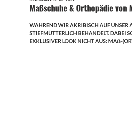
Maßschuhe & Orthopädie von M
WÄHREND WIR AKRIBISCH AUF UNSER Ä
STIEFMÜTTERLICH BEHANDELT. DABEI S
EXKLUSIVER LOOK NICHT AUS: 
MAẞ-(OR