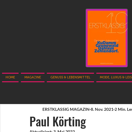
HOME
MAGAZINE
GENUSS & LEBENSMITTEL
MODE, LUXUS & LEI
ERSTKLASSIG MAGAZIN
8. Nov. 2021
2 Min. Le
Paul Körting
Aktualisiert:
3. Mai 2022