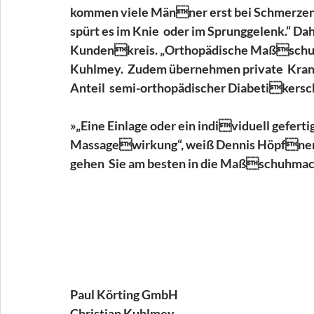
kommen viele Männer erst bei Schmerzen 
spürt es im Knie  oder im Sprunggelenk.“ D
Kundenkreis. „Orthopädische Maßschuhe 
Kuhlmey.  Zudem übernehmen private  Kranke
Anteil  semi-orthopädischer Diabetikersch
»„Eine Einlage oder ein individuell geferti
Massagewirkung“, weiß Dennis Höpfner. K
gehen  Sie am besten in die Maßschuhma
Paul Körting GmbH
Christian Kuhlmey