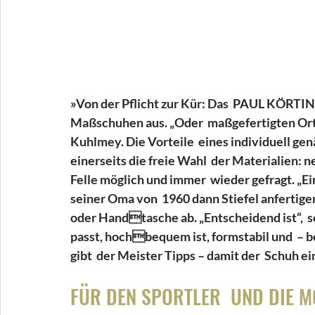
»Von der Pflicht zur Kür: Das  PAUL KÖRTING
Maßschuhen aus. „Oder  maßgefertigten Ort
Kuhlmey. Die Vorteile  eines individuell genä
einerseits die freie Wahl  der Materialien: n
Felle möglich und immer  wieder gefragt. „E
seiner Oma von  1960 dann Stiefel anfertig
oder Handtasche ab. „Entscheidend ist“,  
passt, hochbequem ist, formstabil und  – b
gibt  der Meister Tipps – damit der  Schuh ei
FÜR DEN SPORTLER  UND DIE M