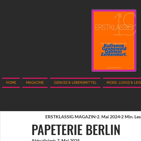
HOME
MAGAZINE
GENUSS & LEBENSMITTEL
MODE, LUXUS & LEI
ERSTKLASSIG MAGAZIN
2. Mai 2024
2 Min. Les
PAPETERIE BERLIN
Aktualisiert:
7. Mai 2025