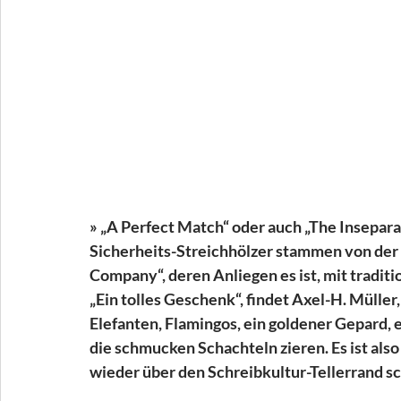
» „A Perfect Match“ oder auch „The Inseparab
Sicherheits-Streichhölzer stammen von der 
Company“, deren Anliegen es ist, mit traditi
„Ein tolles Geschenk“, findet Axel-H. Müller
Elefanten, Flamingos, ein goldener Gepard, e
die schmucken Schachteln 
zieren.
 Es
 ist als
wieder über den Schreibkultur-Tellerrand sc