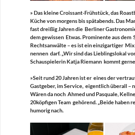
» Das kleine Croissant-Frühstück, das Roastb
Küche von morgens bis spätabends. Das Manzin
fast dreißig Jahren die  Berliner Gastronomi
dem gewissen  Etwas. Prominente aus dem  Sh
Rechtsanwälte – es ist ein einzigartiger  Mi
nennen  darf. „Wir sind das Lieblingslokal vo
Schauspielerin Katja Riemann  kommt gerne z
»Seit rund 20 Jahren ist er  eines der vertra
Gastgeber, im Service,  eigentlich überall – nu
Wären da noch  Ahmed und Pasquale, Kellner 
20köpfigen Team  gehörend. „Beide haben re
humorig nach. 