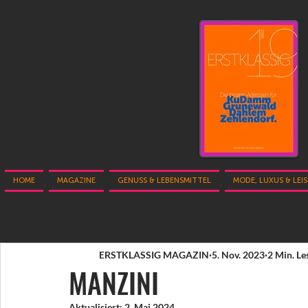
HOME
MAGAZINE
GENUSS & LEBENSMITTEL
MODE, LUXUS & LEI
ERSTKLASSIG MAGAZIN
5. Nov. 2023
2 Min. Le
MANZINI
Aktualisiert:
2. Mai 2024