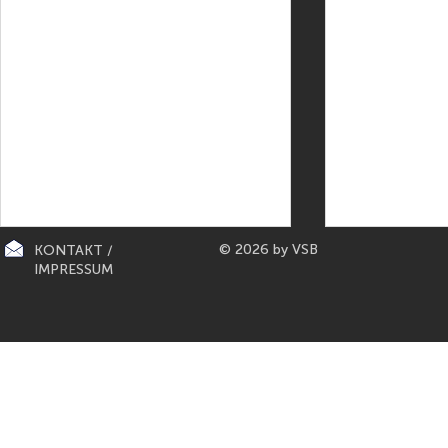
© 2026 by VSB
KONTAKT /
IMPRESSUM
CITY-KÜCHEN: präsentiert die
PAPETERIE BERLIN: E