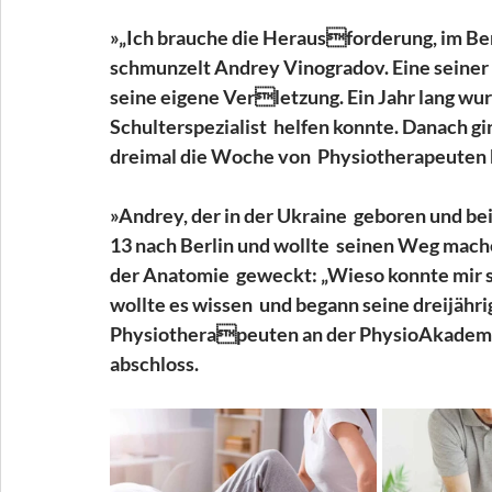
»„Ich brauche die Herausforderung, im Beru
schmunzelt Andrey Vinogradov. Eine seiner
seine eigene Verletzung. Ein Jahr lang wurde
Schulterspezialist  helfen konnte. Danach gi
dreimal die Woche von  Physiotherapeuten be
»Andrey, der in der Ukraine  geboren und be
13 nach Berlin und wollte  seinen Weg mache
der Anatomie  geweckt: „Wieso konnte mir s
wollte es wissen  und begann seine dreijähri
Physiotherapeuten an der PhysioAkademie,
abschloss.