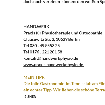
doch noch vereinen  können: den weißen Spor
HAND.WERK 
Praxis für Physiotherapie und Osteopathie 
Clausewitz Str. 2, 10629 Berlin
Tel 030 . 499 553 25 
Tel 0176 . 221 201 58 
kontakt@handwerkphysio.de 
www.praxis.handwerkphysio.de
MEIN TIPP:
Die tolle Gastronomie  im Tennisclub am Flin
ein echter Tipp. Wir  lieben die schöne Terra
BISHER