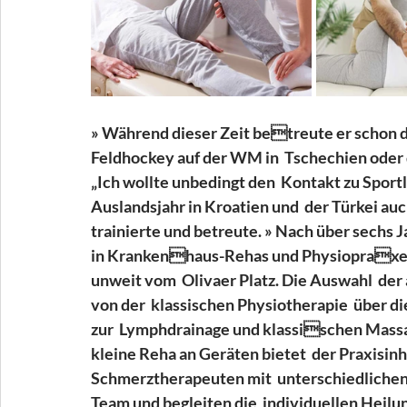
» Während dieser Zeit betreute er schon
Feldhockey auf der WM in  Tschechien oder 
„Ich wollte unbedingt den  Kontakt zu Sportl
Auslandsjahr in Kroatien und  der Türkei au
trainierte und betreute. » Nach über sechs
in Krankenhaus-Rehas und Physiopraxen g
unweit vom  Olivaer Platz. Die Auswahl  de
von der  klassischen Physiotherapie  über d
zur  Lymphdrainage und klassischen Massa
kleine Reha an Geräten bietet  der Praxisin
Schmerztherapeuten mit  unterschiedlichen
Team und begleiten die  individuellen Heilu