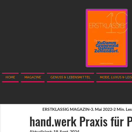
HOME
MAGAZINE
GENUSS & LEBENSMITTEL
MODE, LUXUS & LEI
ERSTKLASSIG MAGAZIN
3. Mai 2022
2 Min. Les
hand.werk Praxis für 
Aktualisiert:
19. Sept. 2024