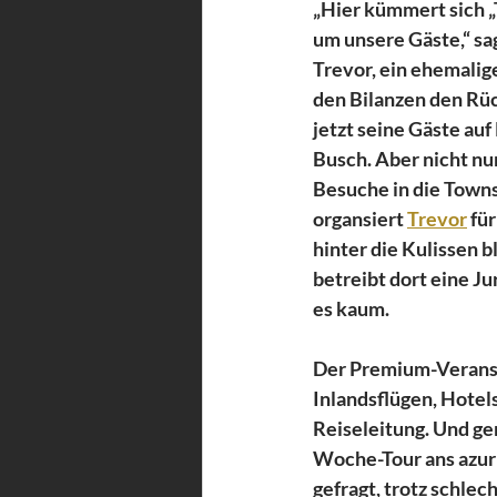
„Hier kümmert sich „
um unsere Gäste,“ s
Trevor, ein ehemalig
den Bilanzen den Rüc
jetzt seine Gäste auf
Busch. Aber nicht nur
Besuche in die Town
organsiert 
Trevor
 fü
hinter die Kulissen 
betreibt dort eine J
es kaum. 
Der Premium-Veranst
Inlandsflügen, Hote
Reiseleitung. Und ge
Woche-Tour ans azur
gefragt, trotz schlec