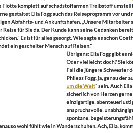
e Flotte komplett auf schadstoffarmen Treibstoff umstellt“,
ne gestaltet Ella Fogg auch das Reiseprogramm vor und n
ligen Abfahrts- und Ankunftshafen. „Unsere Mitarbeiter si
 Reise für Sie da. Der Kunde kann seine Gedanken bereit
hicken.“ Es ist für alles gesorgt. Wie sagte es schon Goeth
ndet ein gescheiter Mensch auf Reisen.“ 
Übrigens: Ella Fogg gibt es ni
Oder vielleicht doch? Sie kö
Fall die jüngere Schwester 
Phileas Fogg, ja, genau der au
um die Welt
“ sein. Auch Ell
sicherlich von Herzen gerne 
einzigartige, abenteuerlustig
anspruchsvolle, unabhängige
spontane, begeisterungsfähig
enauso wohl fühlt wie in Wanderschuhen. Ach, Ella, komm