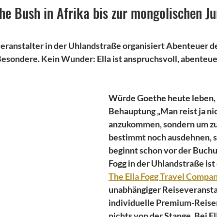
he Bush in Afrika bis zur mongolischen J
anstalter in der Uhlandstraße organisiert Abenteuer de
Besondere. Kein Wunder: Ella ist anspruchsvoll, abenteue
Würde Goethe heute leben, 
Behauptung „Man reist ja nic
anzukommen, sondern um zu 
bestimmt noch ausdehnen, so 
beginnt schon vor der Buchun
Fogg in der Uhlandstraße ist 
The Ella Fogg Travel Compa
unabhängiger Reiseveranstal
individuelle Premium-Reisen.
nichts von der Stange. Bei Ell