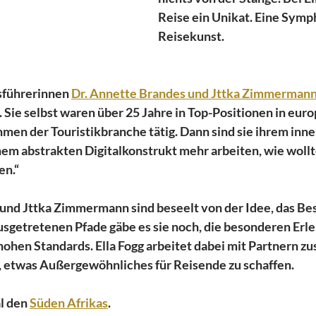
Reise ein Unikat. Eine Symp
Reisekunst.
sführerinnen 
Dr. Annette Brandes und Jttka Zimmerman
 Sie selbst waren über 25 Jahre in Top-Positionen in euro
en der Touristikbranche tätig. Dann sind sie ihrem inner
nem abstrakten Digitalkonstrukt mehr arbeiten, wie wollt
en.“
und Jttka Zimmermann sind beseelt von der Idee, das Be
ausgetretenen Pfade gäbe es sie noch, die besonderen Erle
hohen Standards. Ella Fogg arbeitet dabei mit Partnern z
, etwas Außergewöhnliches für Reisende zu schaffen.
 den 
Süden Afrikas
. 