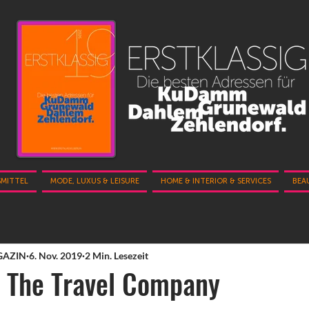
SMITTEL
MODE, LUXUS & LEISURE
HOME & INTERIOR & SERVICES
BEA
GAZIN
6. Nov. 2019
2 Min. Lesezeit
 The Travel Company