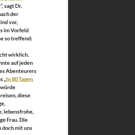
 sagt Dr. 
ach der 
nd vor, 
s im Vorfeld 
e so treffend: 
cht wirklich. 
nnte auf jeden 
des Abenteurers 
s „
In 80 Tagen 
a würde 
reisen, diese 
e, 
, lebensfrohe, 
e Frau. Die 
 doch mit uns 