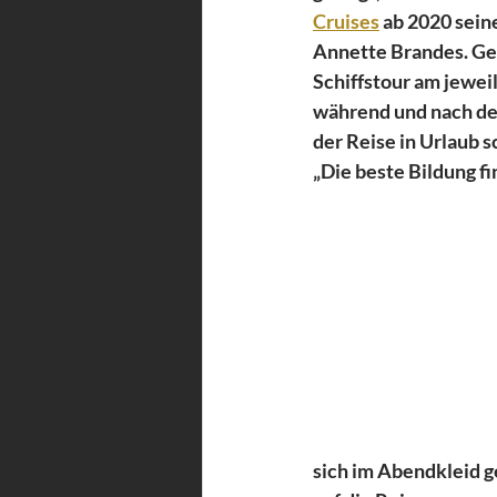
Cruises
 ab 2020 sein
Annette Brandes. Ger
Schiffstour am jewei
während und nach der
der Reise in Urlaub sc
„Die beste Bildung fi
sich im Abendkleid g