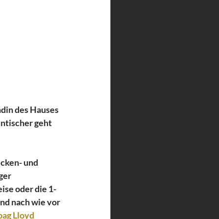
ndin des Hauses 
ntischer geht 
cken- und 
ger 
ise oder die 1-
nd nach wie vor 
ag Lloyd 