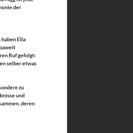
honie der 
n
 haben Ella 
paweit 
en Ruf gefolgt: 
en selber etwas 
sondere zu 
bnisse und 
usammen, deren 