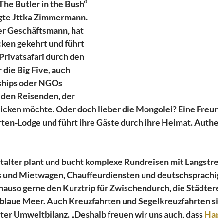
The Butler in the Bush“ 
agte Jttka Zimmermann. 
er Geschäftsmann, hat 
ken gekehrt und führt 
 Privatsafari durch den 
 die Big Five, auch 
ships oder NGOs 
r den Reisenden, der 
blicken möchte. Oder doch lieber die Mongolei? Eine Freu
urten-Lodge und führt ihre Gäste durch ihre Heimat. Authe
alter plant und bucht komplexe Rundreisen mit Langstre
ls und Mietwagen, Chauffeurdiensten und deutschsprachi
nauso gerne den Kurztrip für Zwischendurch, die Städtere
blaue Meer. Auch Kreuzfahrten und Segelkreuzfahrten si
hter Umweltbilanz. „Deshalb freuen wir uns auch, dass 
Hap