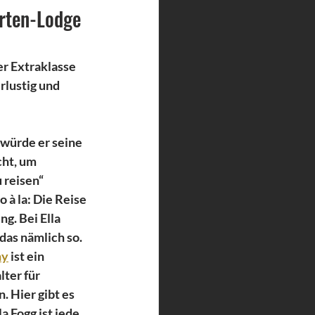
urten-Lodge
r Extraklasse 
rlustig und 
würde er seine 
ht, um 
reisen“ 
à la: Die Reise 
g. Bei Ella 
das nämlich so. 
ny
 ist ein 
ter für 
 Hier gibt es 
a Fogg ist jede 