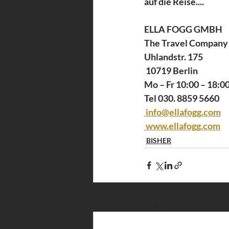
auf die Reise....
ELLA FOGG GMBH
The Travel Company
Uhlandstr. 175
 10719 Berlin
Mo – Fr 10:00 – 18:0
Tel 030. 8859 5660
info@ellafogg.com
www.ellafogg.com
BISHER
Aktuelle Beiträge