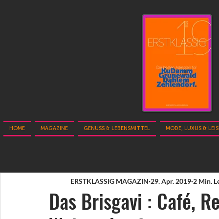
HOME
MAGAZINE
GENUSS & LEBENSMITTEL
MODE, LUXUS & LEI
ERSTKLASSIG MAGAZIN
29. Apr. 2019
2 Min. L
Das Brisgavi : Café, R