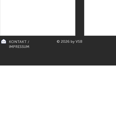
© 2026 by VSB
KONTAKT /
IMPRESSUM
CITY-KÜCHEN: präsentiert die
PAPETERIE BERLIN: E
"Mona Lisa" der Küchen von
Füller aus Bo
Gaggenau