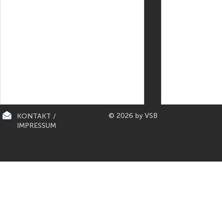
© 2026 by VSB
KONTAKT /
IMPRESSUM
CITY-KÜCHEN: präsentiert die
PAPETERIE BERLIN: E
"Mona Lisa" der Küchen von
Füller aus Bo