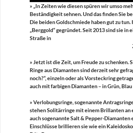
» „In Zeiten wie diesen spüren wir umso me
Beständigkeit sehnen. Und das finden Sie be
Die beiden Goldschmiede haben gut zu tun. 
„Berggold“ gegründet. Seit 2013 sind sie in
Straße in 
    
» Jetzt ist die Zeit, um Freude zu schenken. 
Ringe aus Diamanten sind derzeit sehr gefrag
noch?“, einzeln oder als Vorsteckring getra
auch mit farbigen Diamanten – in Grün, Blau
» Verlobungsringe, sogenannte Antragsringe, 
stehen Solitärringe mit einem Brillanten an er
auch sogenannte Salt & Pepper-Diamanten e
Einschlüsse brillieren sie wie ein Kaleidosko