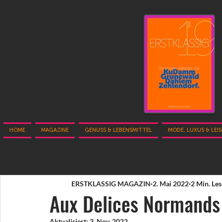
HOME
MAGAZINE
GENUSS & LEBENSMITTEL
MODE, LUXUS & LEI
ERSTKLASSIG MAGAZIN
2. Mai 2022
2 Min. Les
Aux Delices Normands
Aktualisiert:
3. Nov. 2022