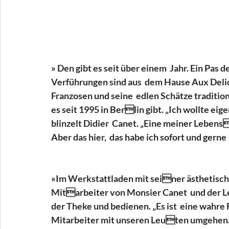
» Den gibt es seit über einem  Jahr. Ein Pas
Verführungen sind aus  dem Hause Aux Del
Franzosen und seine  edlen Schätze traditi
es seit 1995 in Berlin gibt. „Ich wollte ei
blinzelt Didier  Canet. „Eine meiner Leben
Aber das hier,  das habe ich sofort und gerne 
»Im Werkstattladen mit seiner ästhetisch
Mitarbeiter von Monsier Canet  und der
der Theke und bedienen. „Es ist  eine wahre 
Mitarbeiter mit unseren Leuten umgehen.“ –