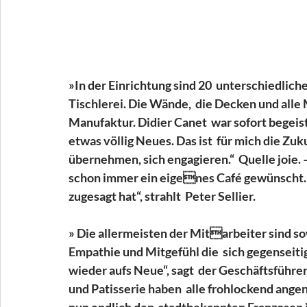
»In der Einrichtung sind 20  unterschiedlich
Tischlerei. Die Wände,  die Decken und all
Manufaktur. Didier Canet  war sofort begeist
etwas völlig Neues. Das ist  für mich die Z
übernehmen, sich engagieren.“  Quelle joie.
schon immer ein eigenes Café gewünscht. D
zugesagt hat“, strahlt  Peter Sellier.  
» Die allermeisten der Mitarbeiter sind sow
Empathie und Mitgefühl die  sich gegenseitig
wieder aufs Neue“, sagt  der Geschäftsführe
und Patisserie haben  alle frohlockend an
nun endlich den  stadtbekannten Franzosen 