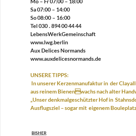
Mo – Fr 07:00 – 18:00 
Sa 07:00 – 14:00 
So 08:00 – 16:00 
Tel 030 . 894 00 44 44 
LebensWerkGemeinschaft 
www.lwg.berlin 
Aux Delices Normands  
www.auxdelicesnormands.de
UNSERE TIPPS:
 In unserer Kerzenmanufaktur in  der Clayallee 81 fertigen wir qualitativ  hochwertige Kerzen 
aus reinem Bienenwachs nach alter Handwerk
„Unser denkmalgeschützter Hof in  Stahnsdorf
Ausflugsziel – sogar mit  eigenem Bouleplatz.
BISHER