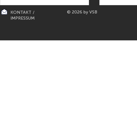
© 2026 by VSB
KONTAKT /
IMPRESSUM
CITY-KÜCHEN: präsentiert die
PAPETERIE BERLIN: E
"Mona Lisa" der Küchen von
Füller aus Bo
Gaggenau