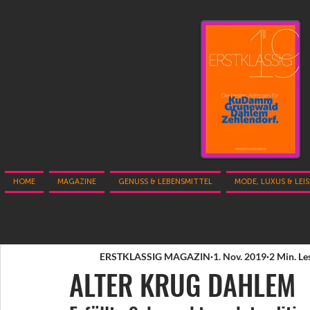
HOME
MAGAZINE
GENUSS & LEBENSMITTEL
MODE, LUXUS & LEI
ERSTKLASSIG MAGAZIN
1. Nov. 2019
2 Min. Le
ALTER KRUG DAHLEM