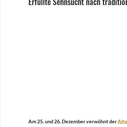
Erfüllte Sehnsucht nach traditi
Am 25. und 26. Dezember verwöhnt der 
Alt