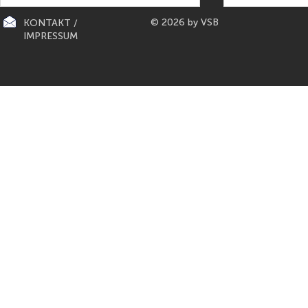
© 2026 by VSB
KONTAKT /
IMPRESSUM
CITY-KÜCHEN: präsentiert die
PAPETERIE BERLIN: E
"Mona Lisa" der Küchen von
Füller aus Bo
Gaggenau