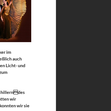
er im  
eßlich auch  
n Licht- und  
 zum 
chillerndes 
tten wir 
onnten wir sie 