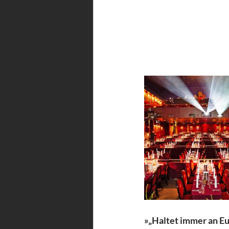
»„Haltet immer an Eur