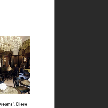
reams“.  Diese 