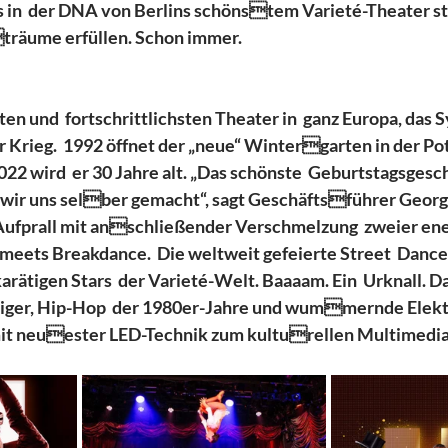
in  der DNA von Berlins schönstem Varieté-Theater stec
träume erfüllen. Schon immer. 
ten und  fortschrittlichsten Theater in  ganz Europa, das 
r Krieg.  1992 öffnet der „neue“ Wintergarten in der Po
22 wird  er 30 Jahre alt. „Das schönste  Geburtstagsgesc
wir uns selber gemacht“, sagt Geschäftsführer Georg 
Aufprall mit anschließender Verschmelzung  zweier ene
 meets Breakdance.  Die weltweit gefeierte Street  Danc
arätigen Stars  der Varieté-Welt. Baaaam. Ein  Urknall. D
iger, Hip-Hop  der 1980er-Jahre und wummernde Elektr
it neuester LED-Technik zum kulturellen Multimedia