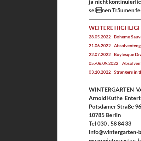
ja  nicht kontinuierli
seinen Träumen fes
WEITERE HIGHLIGH
28.05.2022 	Boh
21.06.2022 	Abs
22.07.2022 	Boyle
05./06.09.2022    Absolve
03.10.2022 	Stra
WINTERGARTEN  VA
Arnold Kuthe  Ente
Potsdamer Straße 96
10785 Berlin 
Tel 030 . 58 84 33 
info@wintergarten-be
www.wintergarten-be