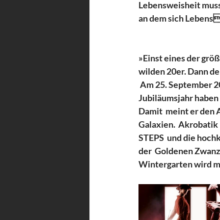
Lebensweisheit muss 
an dem sich Lebens
»Einst eines der größ
wilden 20er. Dann de
 Am 25. September 20
Jubiläumsjahr haben 
Damit  meint er den 
Galaxien.  Akrobatik
STEPS  und die hochk
der  Goldenen Zwanz
Wintergarten wird m