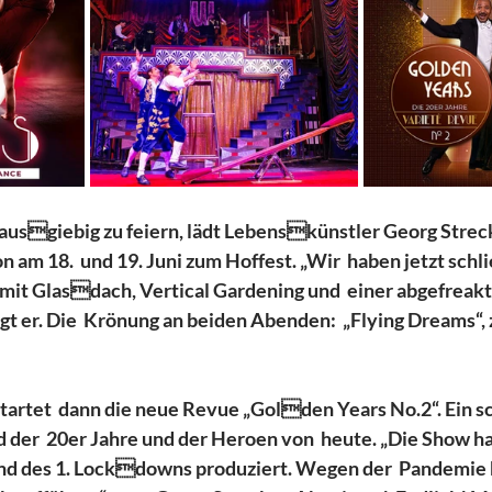
ausgiebig zu feiern, lädt Lebenskünstler Georg Streck
 am 18.  und 19. Juni zum Hoffest. „Wir  haben jetzt schli
mit Glasdach, Vertical Gardening und  einer abgefreakte
agt er. Die  Krönung an beiden Abenden:  „Flying Dreams“,
artet  dann die neue Revue „Golden Years No.2“. Ein s
d der  20er Jahre und der Heroen von  heute. „Die Show ha
 des 1. Lockdowns produziert. Wegen der  Pandemie k