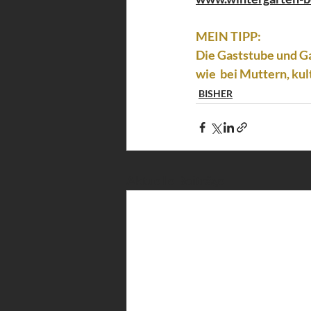
MEIN TIPP:
Die Gaststube und Ga
wie  bei Muttern, kul
BISHER
Aktuelle Beiträge