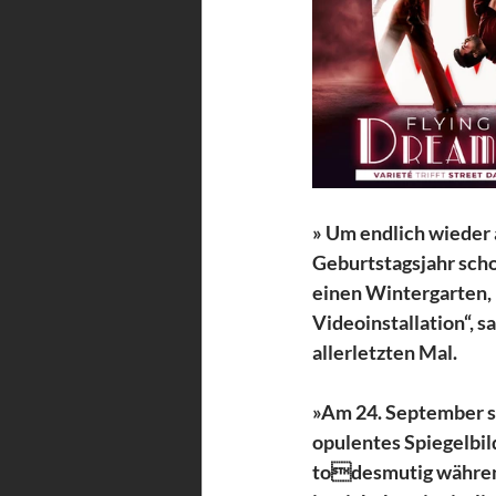
» Um endlich wieder 
Geburtstagsjahr schon
einen Wintergarten, 
Videoinstallation“, s
allerletzten Mal. 
»Am 24. September st
opulentes Spiegelbil
todesmutig während