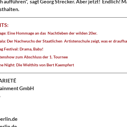
ch aufführen“,  sagt Georg Strecker. Aber jetzt!  Endlich! 
thalten.
TS:
eme Sauvage: Eine Hommage an das  Nachtleben der wilden 20er. 
olventengala: Der Nachwuchs der Staatlichen  Artistenschule zeigt, was er draufhat
sque Drag Festival: Drama, Baby! 
ntenshow zum Abschluss der 1. Tournee 
ngers in the Night: Die Welthits von Bert Kaempfert
RIETÉ 
rtainment GmbH 
 
rlin.de 
rlin.de