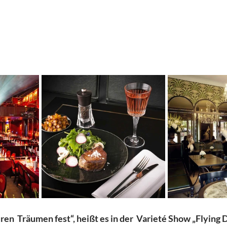
en  Träumen fest“, heißt es in der  Varieté Show „Flying D