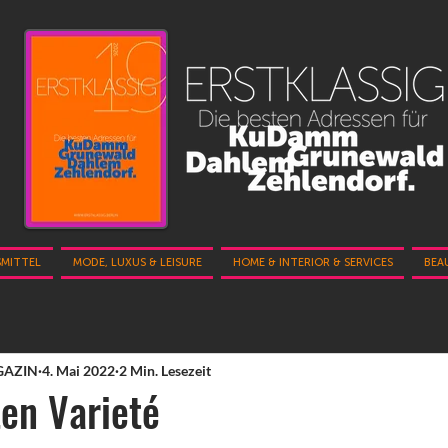
SMITTEL
MODE, LUXUS & LEISURE
HOME & INTERIOR & SERVICES
BEA
GAZIN
4. Mai 2022
2 Min. Lesezeit
en Varieté