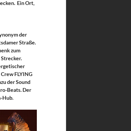
ken.  Ein Ort, 
Synonym der  
tsdamer Straße. 
henk zum  
Strecker. 
rgetischer 
e Crew FLYING 
azu der Sound 
o-Beats. Der  
-Hub.  