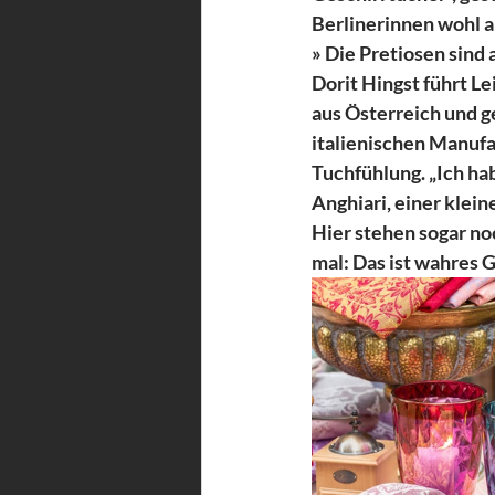
Berlinerinnen wohl a
» Die Pretiosen sind 
Dorit Hingst führt Le
aus Österreich und ge
italienischen Manufa
Tuchfühlung. „Ich ha
Anghiari, einer klein
Hier stehen sogar no
mal: Das ist wahres G