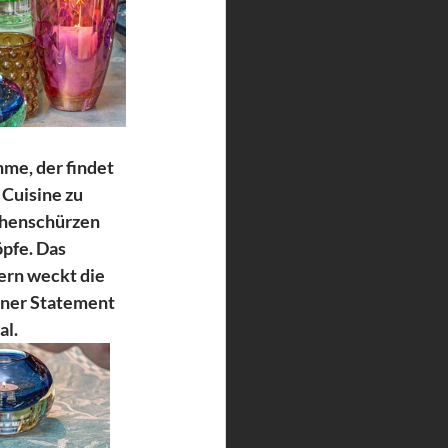
me, der findet 
Cuisine zu 
chenschürzen 
öpfe. Das
rn weckt die 
iner Statement 
al.