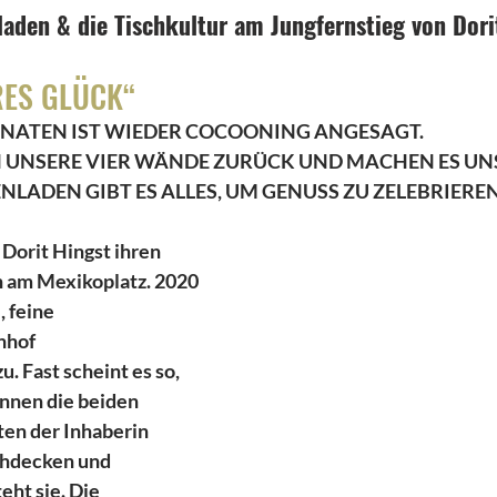
laden & die Tischkultur am Jungfernstieg von Dori
RES GLÜCK“
NATEN IST WIEDER COCOONING ANGESAGT.
N UNSERE VIER WÄNDE ZURÜCK UND MACHEN ES UN
NLADEN GIBT ES ALLES, UM GENUSS ZU ZELEBRIEREN
 Dorit Hingst ihren 
 am Mexikoplatz. 2020 
, feine
nhof
. Fast scheint es so, 
nnen die beiden 
ten der Inhaberin
schdecken und 
eht sie. Die 