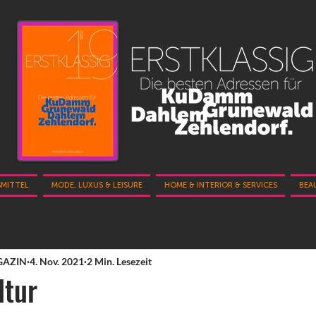
SMITTEL
MODE, LUXUS & LEISURE
HOME & INTERIOR & SERVICES
BEA
GAZIN
4. Nov. 2021
2 Min. Lesezeit
ltur