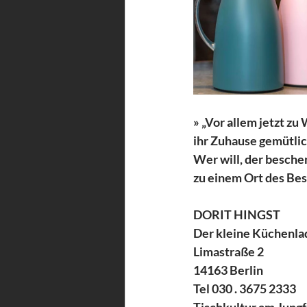
» „Vor allem jetzt z
ihr Zuhause gemütlich
Wer will, der besche
zu einem Ort des Be
DORIT HINGST
Der kleine Küchenla
Limastraße 2
14163 Berlin
Tel 030 . 3675 2333