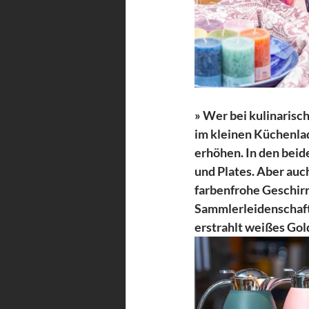
» Wer bei kulinarisc
im kleinen Küchenlad
erhöhen. In den bei
und Plates. Aber auc
farbenfrohe Geschir
Sammlerleidenschaft.
erstrahlt weißes Go