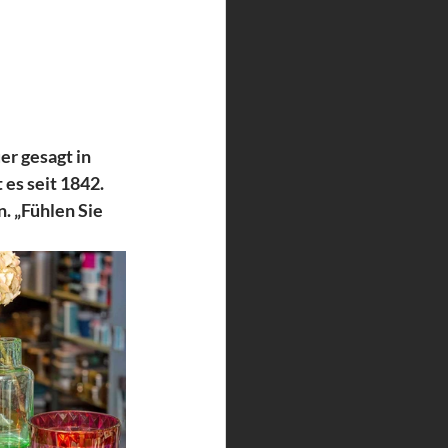
r gesagt in 
es seit 1842. 
. „Fühlen Sie 