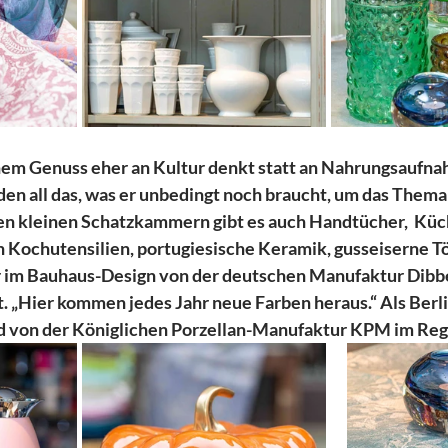
hem Genuss eher an Kultur denkt statt an Nahrungsaufnah
en all das, was er unbedingt noch braucht, um das Thema 
den kleinen Schatzkammern gibt es auch Handtücher,  Kü
h Kochutensilien, portugiesische Keramik, gusseiserne T
r im Bauhaus-Design von der deutschen Manufaktur Dibbe
 „Hier kommen jedes Jahr neue Farben heraus.“ Als Berl
ld von der Königlichen Porzellan-Manufaktur KPM im Reg