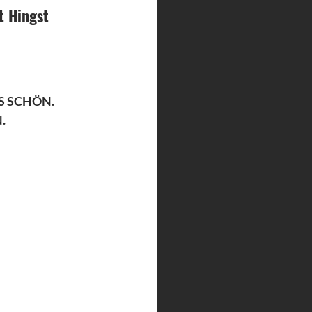
t Hingst
S SCHÖN.
.