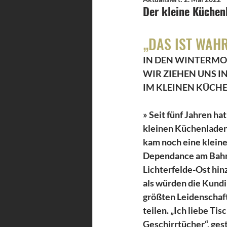
Der kleine Küchen
„DAS IST WAH
IN DEN WINTERMO
WIR ZIEHEN UNS I
IM KLEINEN KÜCHE
» Seit fünf Jahren hat
kleinen Küchenladen
kam noch eine kleine
Dependance am Bah
Lichterfelde-Ost hinzu
als würden die Kundi
größten Leidenschaf
teilen. „Ich liebe Ti
Geschirrtücher“, gest