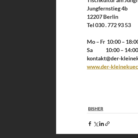
Tischkultur am Jungf
Jungfernstieg 4b
12207 Berlin
Tel 030 . 772 93 53
Mo – Fr  10:00 – 18:0
Sa              10:00 – 14:0
kontakt@der-kleine
www.der-kleinekuec
BISHER