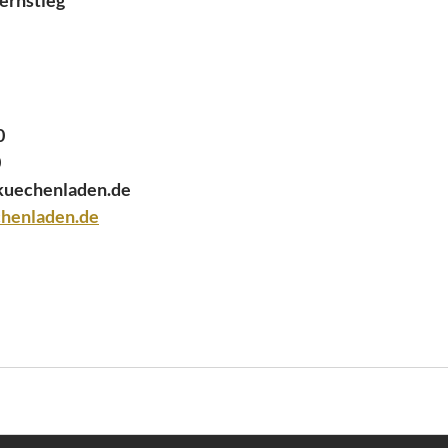
ernstieg
0
0
kuechenladen.de
henladen.de