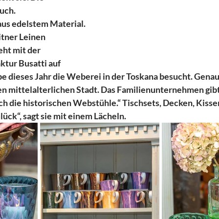
uch.
aus edelstem Material. 
itner Leinen
ht mit der 
ktur Busatti auf 
be dieses Jahr die Weberei in der Toskana besucht. Genaue
en mittelalterlichen Stadt. Das Familienunternehmen gibt 
ch die historischen Webstühle.“ Tischsets, Decken, Kissen
lück“, sagt sie mit einem Lächeln.