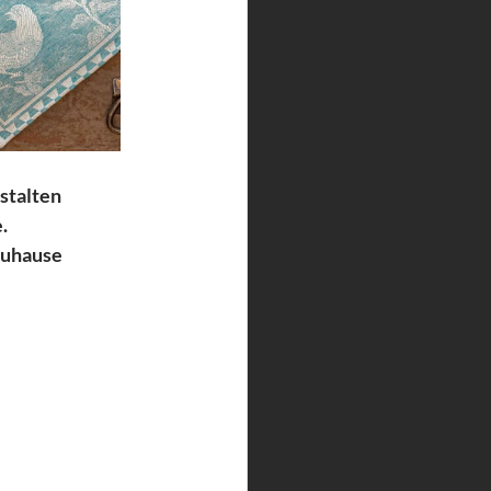
estalten
.
 Zuhause