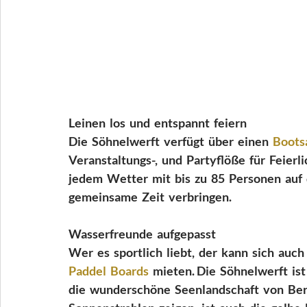
Leinen  los  und  entspannt  feiern
Die  Söhnelwerft  verfügt  über  einen  
Boots
Veranstaltungs-,  und  Partyflöße  für  Feierlic
jedem  Wetter  mit  bis  zu  85  Personen  auf
gemeinsame  Zeit  verbringen.
Wasserfreunde  aufgepasst
Wer  es  sportlich  liebt,  der  kann  sich  auch 
Paddel  Boards 
 mieten. Die  Söhnelwerft  ist
die  wunderschöne  Seenlandschaft  von  Berlin