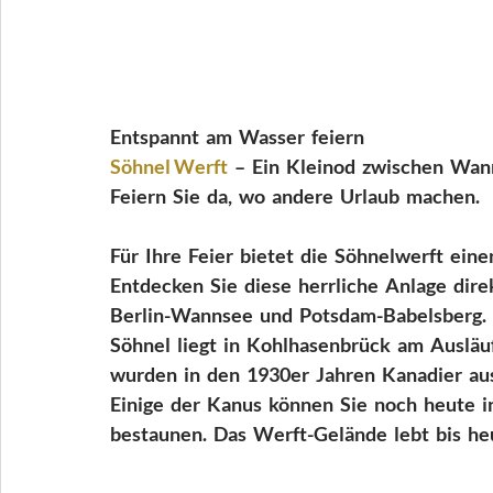
Entspannt  am  Wasser  feiern  
Söhnel Werft 
 –  Ein  Kleinod  zwischen  Wa
Feiern  Sie  da,  wo  andere  Urlaub  machen.
Für  Ihre  Feier  bietet  die  Söhnelwerft  ei
Entdecken  Sie  diese  herrliche  Anlage  dire
Berlin-Wannsee  und  Potsdam-Babelsberg.  D
Söhnel  liegt  in  Kohlhasenbrück  am  Ausläuf
wurden  in  den  1930er  Jahren  Kanadier  aus
Einige  der  Kanus  können  Sie  noch  heute  i
bestaunen.  Das  Werft-Gelände  lebt  bis  heut