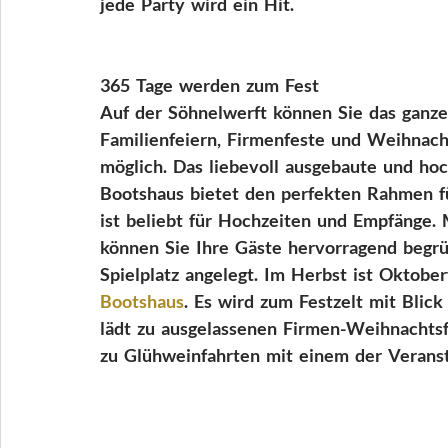
jede  Party  wird  ein  Hit.
365  Tage  werden  zum  Fest
Auf  der  Söhnelwerft  können  Sie  das  ganze 
Familienfeiern,  Firmenfeste  und  Weihnacht
möglich.  Das  liebevoll  ausgebaute  und  hoc
Bootshaus  bietet  den  perfekten  Rahmen  fü
ist  beliebt  für  Hochzeiten  und  Empfänge. 
können  Sie  Ihre  Gäste  hervorragend  begrüßen
Spielplatz  angelegt.  Im  Herbst  ist  Oktobe
Bootshaus
.  Es  wird  zum  Festzelt  mit  Blic
lädt  zu  ausgelassenen  Firmen-Weihnachtsfe
zu  Glühweinfahrten  mit  einem  der  Veranst