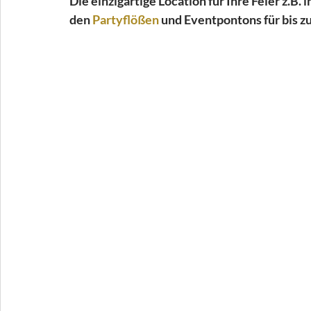
Die einzigartige Location für Ihre Feier z.B. i
den 
Partyflößen
 und Eventpontons für bis z