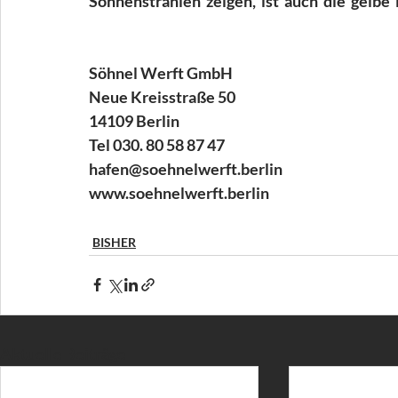
Sonnenstrahlen  zeigen,  ist  auch  die  gelb
Söhnel Werft GmbH
Neue Kreisstraße 50
14109 Berlin
Tel 030. 80 58 87 47
hafen@soehnelwerft.berlin
www.soehnelwerft.berlin
BISHER
Aktuelle Beiträge