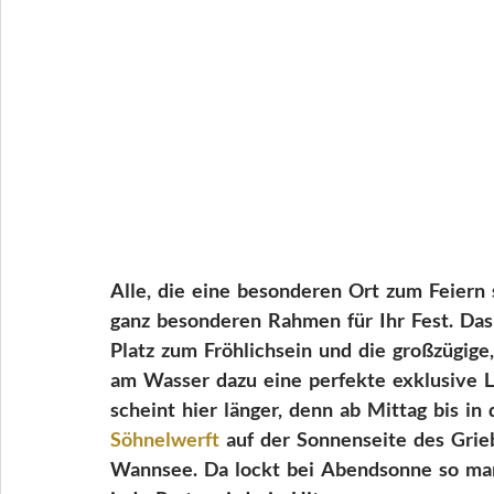
Alle,  die  eine  besonderen  Ort  zum  Feiern
ganz  besonderen  Rahmen  für  Ihr  Fest.  Das 
Platz  zum  Fröhlichsein  und  die  großzügige, 
am  Wasser  dazu  eine  perfekte  exklusive  La
scheint  hier  länger,  denn  ab  Mittag  bis  in 
Söhnelwerft
  auf  der  Sonnenseite  des  Gr
Wannsee.  Da  lockt  bei  Abendsonne  so  ma