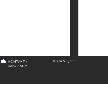
© 2026 by VSB
KONTAKT /
IMPRESSUM
CITY-KÜCHEN: präsentiert die
PAPETERIE BERLIN: E