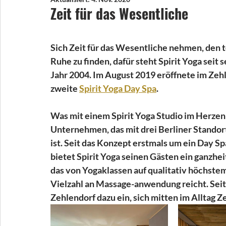
Zeit für das Wesentliche
Sich Zeit für das Wesentliche nehmen, den t
Ruhe zu finden, dafür steht Spirit Yoga seit
Jahr 2004. Im August 2019 eröffnete im Zehl
zweite 
Spirit Yoga Day Spa
.
Was mit einem Spirit Yoga Studio im Herzen 
Unternehmen, das mit drei Berliner Stando
ist. Seit das Konzept erstmals um ein Day S
bietet Spirit Yoga seinen Gästen ein ganzhei
das von Yogaklassen auf qualitativ höchstem
Vielzahl an Massage-anwendung reicht. Seit
Zehlendorf dazu ein, sich mitten im Alltag Ze