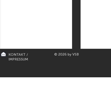
© 2026 by VSB
KONTAKT /
IMPRESSUM
CITY-KÜCHEN: präsentiert die
PAPETERIE BERLIN: E
"Mona Lisa" der Küchen von
Füller aus Bo
Gaggenau