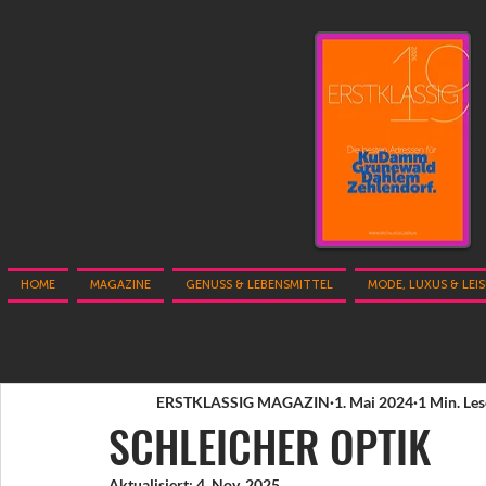
HOME
MAGAZINE
GENUSS & LEBENSMITTEL
MODE, LUXUS & LEI
ERSTKLASSIG MAGAZIN
1. Mai 2024
1 Min. Les
SCHLEICHER OPTIK
Aktualisiert:
4. Nov. 2025