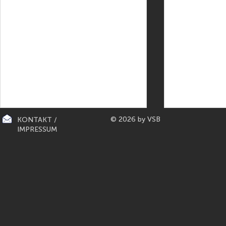
© 2026 by VSB
KONTAKT /
IMPRESSUM
CITY-KÜCHEN: präsentiert die
PAPETERIE BERLIN: E
"Mona Lisa" der Küchen von
Füller aus Bo