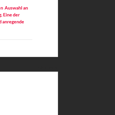
n  Auswahl an 
 Eine der  
d anregende  
Alle ansehen