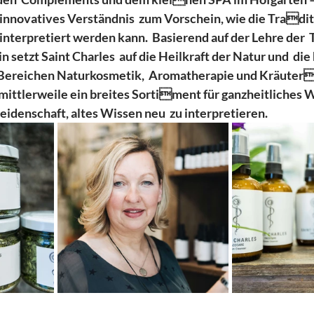
 innovatives Verständnis  zum Vorschein, wie die Tradit
nterpretiert werden kann.  Basierend auf der Lehre der  T
 setzt Saint Charles  auf die Heilkraft der Natur und  die
n Bereichen Naturkosmetik,  Aromatherapie und Kräuter
  mittlerweile ein breites Sortiment für ganzheitliches 
eidenschaft, altes Wissen neu  zu interpretieren.