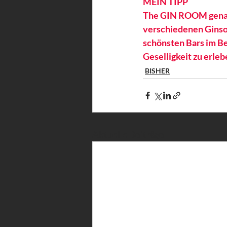
MEIN TIPP 
The GIN ROOM genau 
verschiedenen Ginsor
schönsten Bars im Be
Geselligkeit zu erleb
BISHER
Aktuelle Beiträge