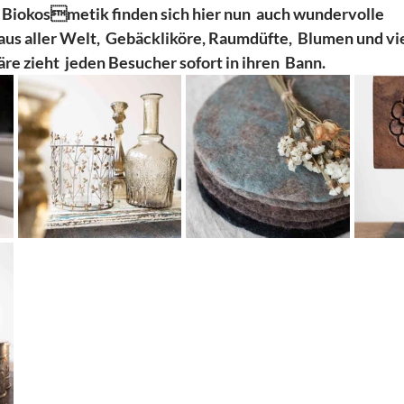
Biokosmetik finden sich hier nun  auch wundervolle 
 aller Welt,  Gebäckliköre, Raumdüfte,  Blumen und viel
e zieht  jeden Besucher sofort in ihren  Bann. 