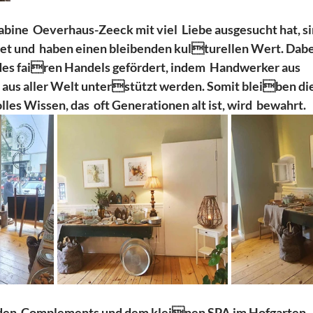
abine  Oeverhaus-Zeeck mit viel  Liebe ausgesucht hat, si
t und  haben einen bleibenden kulturellen Wert. Dabei
des fairen Handels gefördert, indem  Handwerker aus 
aus aller Welt unterstützt werden. Somit bleiben die
les Wissen, das  oft Generationen alt ist, wird  bewahrt.  
 den  Complements und dem kleinen SPA im Hofgarten –