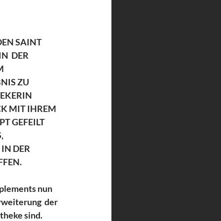
EN SAINT 
  DER 
M 
NIS ZU 
EKERIN 
K MIT IHREM 
T GEFEILT 
, 
IN DER 
FFEN.
mplements nun 
rweiterung  der 
heke sind.  