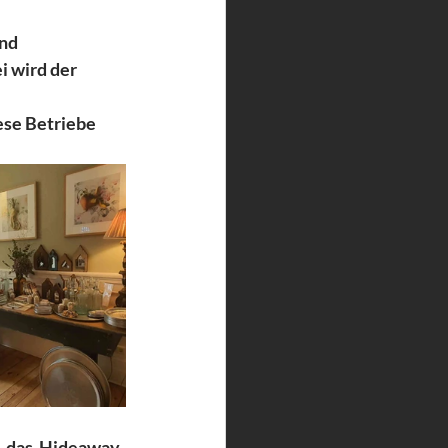
nd  
 wird der  
se Betriebe 
 das  Hideaway 