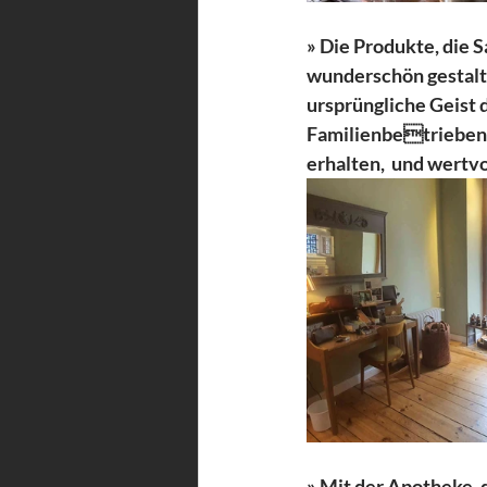
» Die Produkte, die S
wunderschön gestalte
ursprüngliche Geist 
Familienbetrieben 
erhalten,  und wertvol
» Mit der Apotheke,