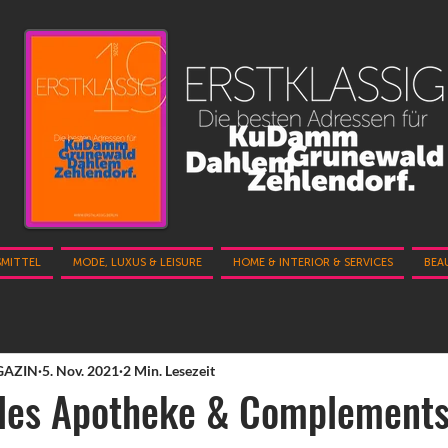
SMITTEL
MODE, LUXUS & LEISURE
HOME & INTERIOR & SERVICES
BEA
GAZIN
5. Nov. 2021
2 Min. Lesezeit
rles Apotheke & Complement