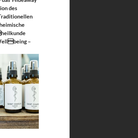
ion des 
raditionellen 
 heimische 
heilkunde 
Wellbeing – 