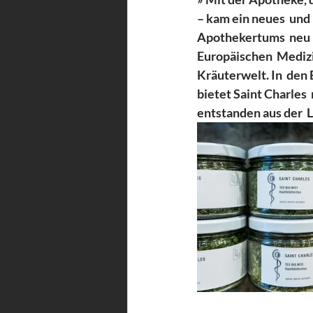
– kam ein neues  und
Apothekertums  neu i
Europäischen  Medizin
Kräuterwelt. In  de
bietet Saint Charles
entstanden aus der  L