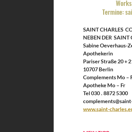
Works
Termine: sa
SAINT CHARLES  C
NEBEN DER  SAINT
Sabine Oeverhaus-Ze
Apothekerin 
Pariser Straße 20 + 2
10707 Berlin 
Complements Mo – Fr 
Apotheke Mo – Fr       
Tel 030 . 8872 5300 
complements@saint-
www.saint-charles.e