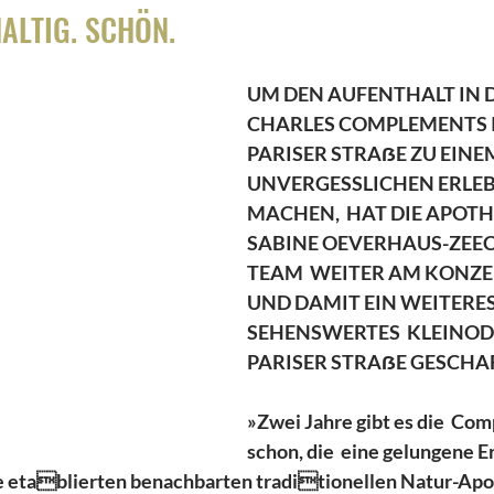
ALTIG. SCHÖN.
UM DEN AUFENTHALT IN D
CHARLES COMPLEMENTS IN
PARISER STRAẞE ZU EINE
UNVERGESSLICHEN ERLEB
MACHEN,  HAT DIE APOTH
SABINE OEVERHAUS-ZEEC
TEAM  WEITER AM KONZEP
UND DAMIT EIN WEITERES
SEHENSWERTES  KLEINOD 
PARISER STRAẞE GESCHA
»Zwei Jahre gibt es die  Co
schon, die  eine gelungene E
re etablierten benachbarten traditionellen Natur-Apot