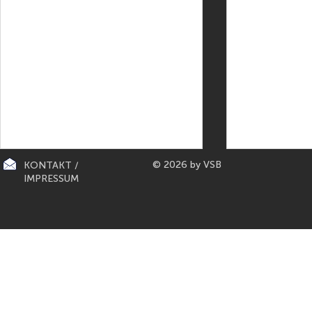
© 2026 by VSB
KONTAKT /
IMPRESSUM
CITY-KÜCHEN: präsentiert die
PAPETERIE BERLIN: E
"Mona Lisa" der Küchen von
Füller aus Bo