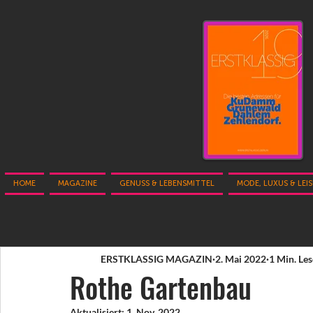
HOME
MAGAZINE
GENUSS & LEBENSMITTEL
MODE, LUXUS & LEI
ERSTKLASSIG MAGAZIN
2. Mai 2022
1 Min. Les
Rothe Gartenbau
Aktualisiert:
1. Nov. 2022