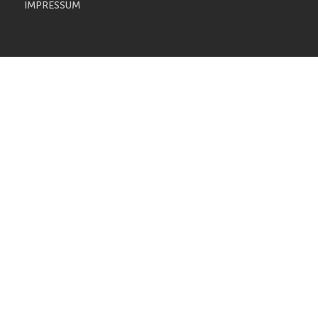
IMPRESSUM
CITY-KÜCHEN: präsentiert die
PAPETERIE BERLIN: E
"Mona Lisa" der Küchen von
Füller aus Bo
Gaggenau