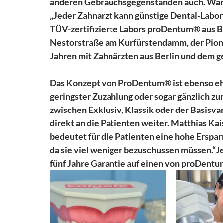
anderen Gebrauchsgegenständen auch. Waru
„Jeder Zahnarzt kann günstige Dental-Labore
TÜV-zertifizierte Labors proDentum® aus Be
Nestorstraße am Kurfürstendamm, der Pionier
Jahren mit Zahnärzten aus Berlin und dem 
Das Konzept von ProDentum® ist ebenso ehrg
geringster Zuzahlung oder sogar gänzlich zum
zwischen Exklusiv, Klassik oder der Basisva
direkt an die Patienten weiter. Matthias Ka
bedeutet für die Patienten eine hohe Erspar
da sie viel weniger bezuschussen müssen.“Je
fünf Jahre Garantie auf einen von proDentu