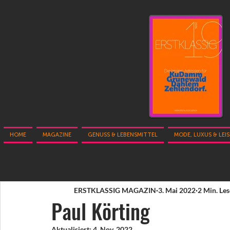
HOME
MAGAZINE
GENUSS & LEBENSMITTEL
MODE, LUXUS & LEI
ERSTKLASSIG MAGAZIN
3. Mai 2022
2 Min. Les
Paul Körting
Aktualisiert:
4. Nov. 2022