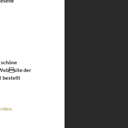
lesene  
 schöne  
e Website der 
 bestellt 
rden. 