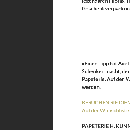
legendären Filofax-Tim
Geschenkverpackung
»Einen Tipp hat Axel
Schenken macht, der d
Papeterie. Auf der  
werden.
BESUCHEN SIE DIE W
Auf der Wunschliste 
PAPETERIE H. KÜ