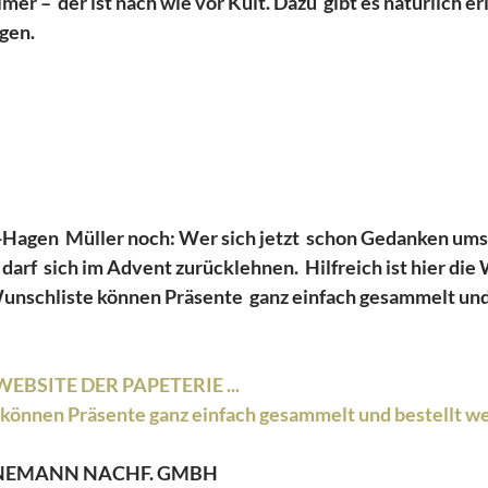
er –  der ist nach wie vor Kult. Dazu  gibt es natürlich er
en. 
-Hagen  Müller noch: Wer sich jetzt  schon Gedanken ums
arf  sich im Advent zurücklehnen.  Hilfreich ist hier di
Wunschliste können Präsente  ganz einfach gesammelt und 
EBSITE DER PAPETERIE ... 
können Präsente ganz einfach gesammelt und bestellt we
NNEMANN NACHF. GMBH