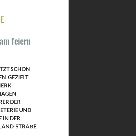
E  
am feiern 
n
ETZT SCHON 
  GEZIELT 
MERK-
HAGEN 
ER DER 
TERIE UND  
IN DER 
LAND-STRAẞE.