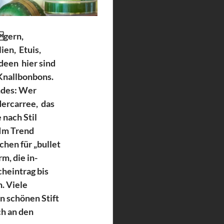
gern, 
n,  Etuis, 
een  hier sind 
Knallbonbons.  
ndes: Wer  
ercarree,  das 
nach Stil  
Im Trend 
hen für „bullet 
m, die in-
heintrag bis 
. Viele 
n schönen Stift  
h an den  