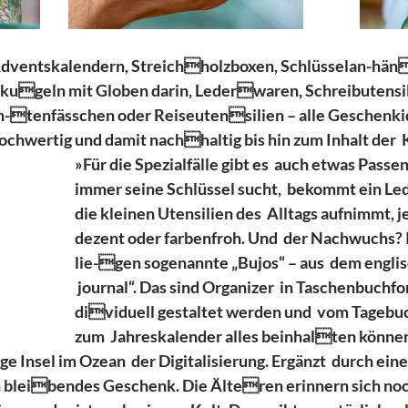
 Adventskalendern, Streichholzboxen, Schlüsselan-hän
kugeln mit Globen darin, Lederwaren, Schreibutensilie
in-tenfässchen oder Reiseutensilien – alle Geschenkid
ochwertig und damit nachhaltig bis hin zum Inhalt der  
»Für die Spezialfälle gibt es  auch etwas Passe
immer seine Schlüssel sucht,  bekommt ein Led
die kleinen Utensilien des  Alltags aufnimmt, je 
dezent oder farbenfroh. Und  der Nachwuchs? 
lie-gen sogenannte „Bujos“ – aus  dem englisc
 journal“. Das sind Organizer  in Taschenbuchfor
dividuell gestaltet werden und  vom Tagebuc
zum  Jahreskalender alles beinhalten können
ge Insel im Ozean  der Digitalisierung. Ergänzt  durch eine
ein bleibendes Geschenk. Die Älteren erinnern sich noc