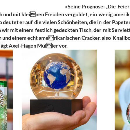
»Seine Prognose: „Die  Feie
ich und mit kleinen Freuden vergoldet, ein  wenig amerik
eutet er auf  die vielen Schönheiten, die in  der Papeter
ir mit einem  festlich gedeckten Tisch, der  mit Serviett
n und einem echt amerikanischen Cracker, also  Knallbo
hlägt Axel-Hagen Müller vor. 