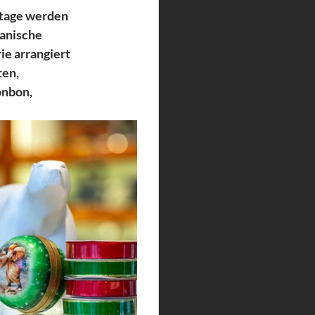
rtage werden 
anische 
ie arrangiert 
en, 
nbon, 