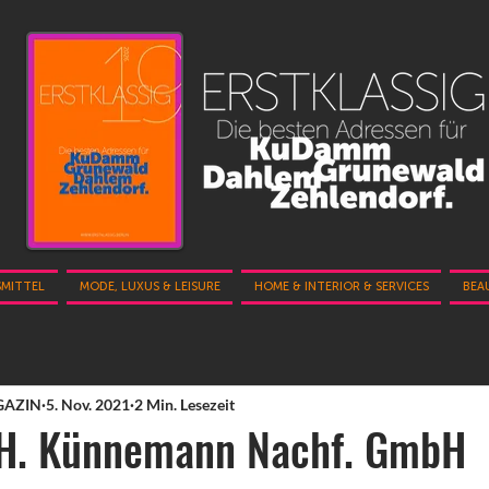
SMITTEL
MODE, LUXUS & LEISURE
HOME & INTERIOR & SERVICES
BEA
GAZIN
5. Nov. 2021
2 Min. Lesezeit
 H. Künnemann Nachf. GmbH