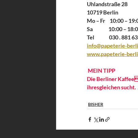
Uhlandstraße 28
10719 Berlin
Mo – Fr     10:00 – 19:
Sa                 10:00 – 18:
Tel                030 . 881 6
info@papeterie-berl
www.papeterie-berli
 MEIN TIPP 
Die Berliner Kaffee
ihresgleichen sucht. 
BISHER