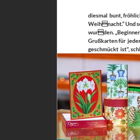
diesmal  bunt, fröhl
Weihnacht.“ Und so d
wurden. „Beginnen w
Grußkarten für  jede
geschmückt  ist", sc