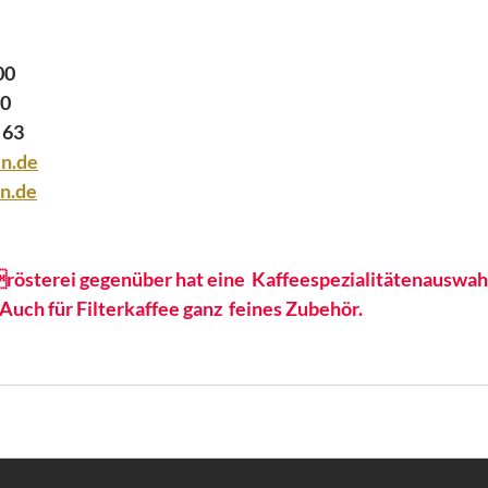
00
00
3 63
in.de
n.de
rösterei gegenüber hat eine  Kaffeespezialitätenauswahl,
 Auch für Filterkaffee ganz  feines Zubehör.