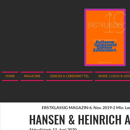
HOME
MAGAZINE
GENUSS & LEBENSMITTEL
MODE, LUXUS & LEI
ERSTKLASSIG MAGAZIN
6. Nov. 2019
2 Min. Le
HANSEN & HEINRICH 
Aktualisiert:
11. Juni 2020