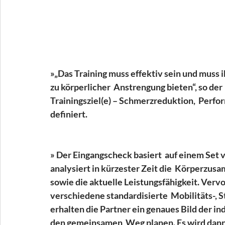
»„Das Training muss effektiv sein und muss 
zu körperlicher  Anstrengung bieten“, so der
Trainingsziel(e) – Schmerzreduktion,  Perf
definiert. 
» Der Eingangscheck basiert  auf einem Set 
analysiert in kürzester Zeit die  Körperzus
sowie die aktuelle Leistungsfähigkeit. Vervo
verschiedene standardisierte  Mobilitäts-, St
erhalten die Partner ein genaues Bild der in
den gemeinsamen  Weg planen. Es wird dann e