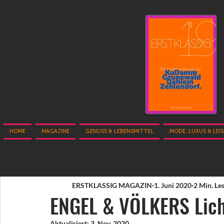
HOME
MAGAZINE
GENUSS & LEBENSMITTEL
MODE, LUXUS & LEI
ERSTKLASSIG MAGAZIN
1. Juni 2020
2 Min. Le
ENGEL & VÖLKERS Lich
Aktualisiert:
3. Nov. 2020