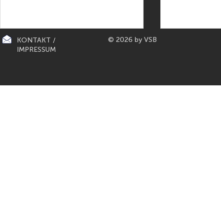
© 2026 by VSB
KONTAKT /
IMPRESSUM
CITY-KÜCHEN: präsentiert die
PAPETERIE BERLIN: E
"Mona Lisa" der Küchen von
Füller aus Bo
Gaggenau