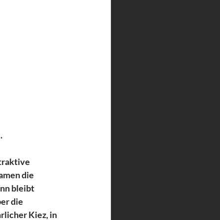
.
traktive 
amen die 
n bleibt 
er die 
licher Kiez, in 