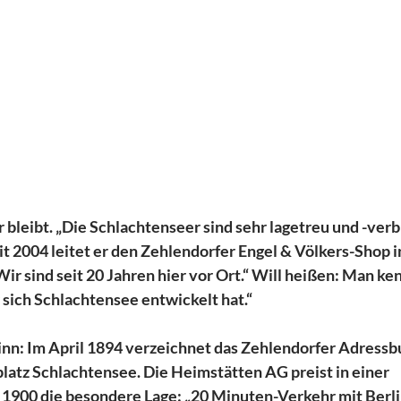
 bleibt. „Die Schlachtenseer sind sehr lagetreu und -verb
t 2004 leitet er den Zehlendorfer Engel & Völkers-Shop in
r sind seit 20 Jahren hier vor Ort.“ Will heißen: Man kennt
 sich Schlachtensee entwickelt hat.“
inn: Im April 1894 verzeichnet das Zehlendorfer Adressb
tz Schlachtensee. Die Heimstätten AG preist in einer 
00 die besondere Lage: „20 Minuten-Verkehr mit Berlin.