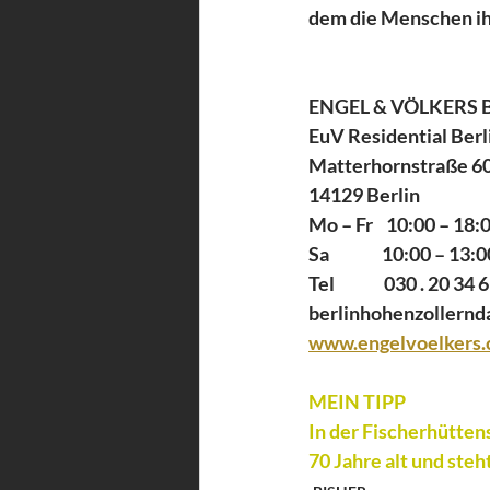
dem die Menschen ih
ENGEL & VÖLKERS 
EuV Residential Ber
Matterhornstraße 6
14129 Berlin
Mo – Fr    10:00 – 18:
Sa                10:00 – 13:
Tel               030 . 20 3
berlinhohenzollern
www.engelvoelkers.
MEIN TIPP
In der Fischerhütten
70 Jahre alt und steh