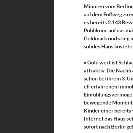
Minuten vom Berline
auf dem Fußweg zu e
es bereits 2.143 Bew
Publikum, auf das ma
Goldmark und stieg i
solides Haus kostete
» Gold wert ist Schla
attraktiv. Die Nachfr
schon bei ihrem 3. U
elf erfahrenen Immob
Einfühlungsvermögen 
bewegende Momente. „E
Kinder einer bereits
Internet das Haus se
sofort nach Berlin g