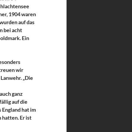
hlachtensee 
ner, 1904 waren 
wurden auf das 
 bei acht 
oldmark. Ein 
besonders 
treuen wir 
 Lanwehr. „Die 
auch ganz 
llig auf die 
 England hat im 
atten. Er ist 