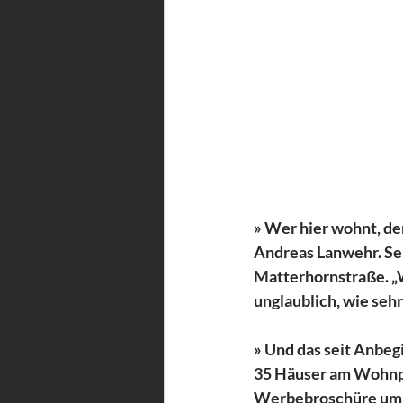
» Wer hier wohnt, der
Andreas Lanwehr. Sei
Matterhornstraße. „Wi
unglaublich, wie sehr
» Und das seit Anbeg
35 Häuser am Wohnpla
Werbebroschüre um 19