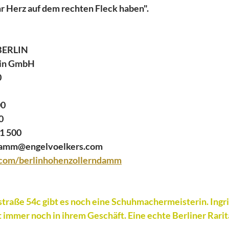
r Herz auf dem rechten Fleck haben".
BERLIN
lin GmbH
0
00
00
4 61 500
damm@engelvoelkers.com
com/berlinhohenzollerndamm
straße 54c gibt es noch eine Schuhmachermeisterin. Ingr
t immer noch in ihrem Geschäft. Eine echte Berliner Rarit