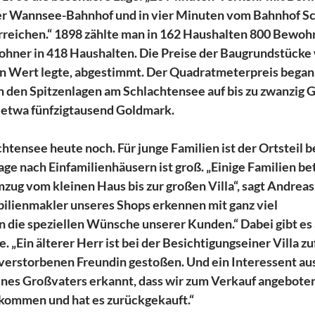
r Wannsee-Bahnhof und in vier Minuten vom Bahnhof Sc
rreichen.“ 1898 zählte man in 162 Haushalten 800 Bewoh
ohner in 418 Haushalten. Die Preise der Baugrundstücke 
n Wert legte, abgestimmt. Der Quadratmeterpreis begann
n den Spitzenlagen am Schlachtensee auf bis zu zwanzig G
 etwa fünfzigtausend Goldmark.
chtensee heute noch. Für junge Familien ist der Ortsteil 
age nach Einfamilienhäusern ist groß. „Einige Familien be
mzug vom kleinen Haus bis zur großen Villa“, sagt Andreas
ilienmakler unseres Shops erkennen mit ganz viel 
die speziellen Wünsche unserer Kunden.“ Dabei gibt es 
in älterer Herr ist bei der Besichtigungseiner Villa zufä
 verstorbenen Freundin gestoßen. Und ein Interessent aus
ines Großvaters erkannt, dass wir zum Verkauf angeboten h
ekommen und hat es zurückgekauft.“