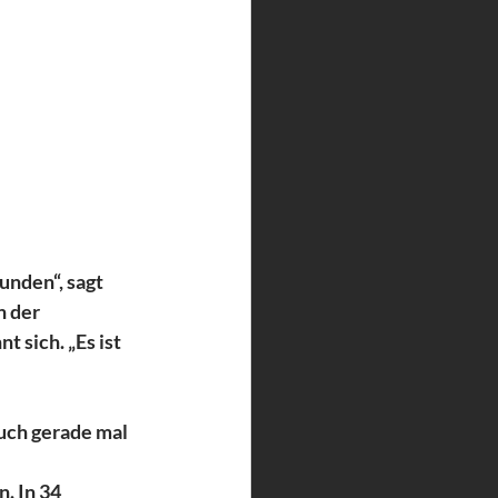
unden“, sagt 
 der 
 sich. „Es ist 
uch gerade mal 
 In 34 