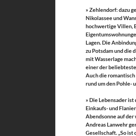
» Zehlendorf: dazu g
Nikolassee und Wanns
hochwertige Villen, 
Eigentumswohnungen
Lagen. Die Anbindung
zu Potsdam und die d
mit Wasserlage mach
einer der beliebteste
Auch die romantisch
rund um den Pohle- 
» Die Lebensader ist 
Einkaufs- und Flanie
Abendsonne auf der 
Andreas Lanwehr gern
Gesellschaft. „So ist