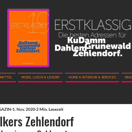
SMITTEL
MODE, LUXUS & LEISURE
HOME & INTERIOR & SERVICES
BEA
GAZIN
1. Nov. 2020
2 Min. Lesezeit
lkers Zehlendorf