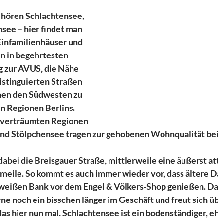
ehören Schlachtensee, 
ee – hier findet man 
Einfamilienhäuser und 
 in begehrtesten 
 zur AVUS, die Nähe 
istinguierten Straßen 
en den Südwesten zu 
n Regionen Berlins. 
 verträumten Regionen 
und Stölpchensee tragen zur gehobenen Wohnqualität bei
dabei die Breisgauer Straße, mittlerweile eine äußerst at
rmeile. So kommt es auch immer wieder vor, dass ältere D
weißen Bank vor dem Engel & Völkers-Shop genießen. Dan
e noch ein bisschen länger im Geschäft und freut sich üb
 das hier nun mal. Schlachtensee ist ein bodenständiger, ehr