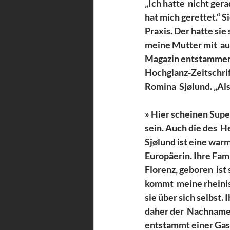
„Ich hatte  nicht ger
hat mich gerettet.“ S
Praxis. Der hatte sie
meine Mutter mit  au
Magazin entstammen. 
Hochglanz-Zeitschrift
Romina  Sjølund. „Al
» Hier scheinen Super
sein. Auch die des  H
Sjølund ist eine warm
Europäerin. Ihre Fami
Florenz, geboren  ist 
kommt  meine rheinisc
sie über sich selbst. 
daher der  Nachname.
entstammt einer Gast