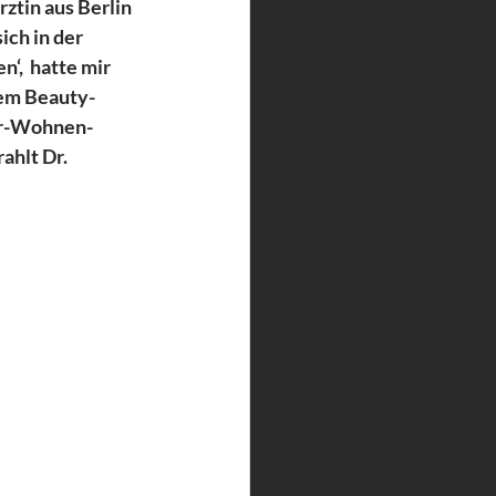
ztin aus Berlin  
ch in der  
‘,  hatte mir 
nem Beauty-
ner-Wohnen-
ahlt Dr. 