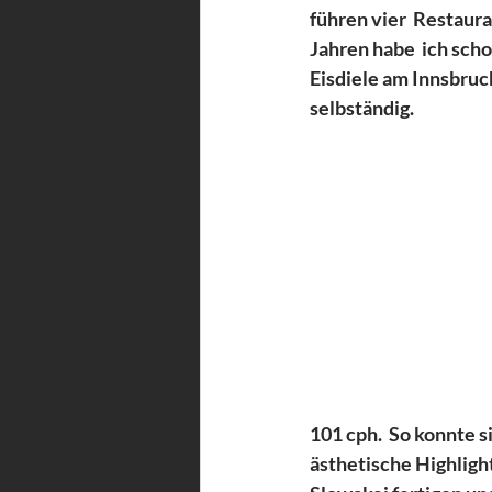
führen vier  Restaura
Jahren habe  ich scho
Eisdiele am Innsbruck
selbständig. 
101 cph.  So konnte 
ästhetische Highligh