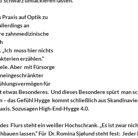
d  schwarz umlackieren lassen.“
 Praxis auf Optik zu 
llerdings an 
hre zahnmedizinische 
h 
„Ich  muss hier nichts 
terien erzählen.“  
le. Aber  mit Fürsorge 
uneingeschränkter  
ühlungsvermögen für 
ist etwas Besonderes.  Und dieses Besondere spürt  man s
 – das Gefühl Hygge  kommt schließlich aus Skandinavien
Praxis. Sozusagen High-End-Hygge 4.0. 
es  Flurs steht ein weißer Hochschrank. „Es ist zwar nicht 
chbauen lassen.“ Für  Dr. Romina Sjølund steht fest:  Jeder 