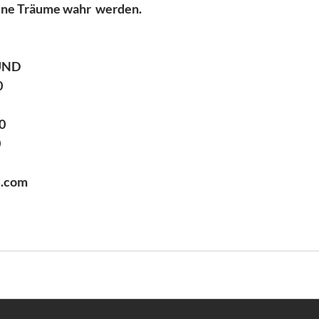
eine Träume wahr  werden.
 
ND  
  
0 
 
d.com