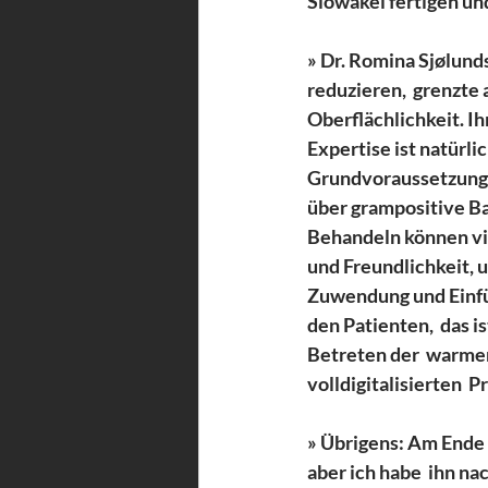
Slowakei fertigen un
» Dr. Romina Sjølunds
reduzieren,  grenzte a
Oberflächlichkeit. I
Expertise ist natürlic
Grundvoraussetzung. 
über grampositive Bak
Behandeln können vie
und Freundlichkeit, 
Zuwendung und Einf
den Patienten,  das 
Betreten der  warmen
volldigitalisierten  
» Übrigens: Am Ende d
aber ich habe  ihn na