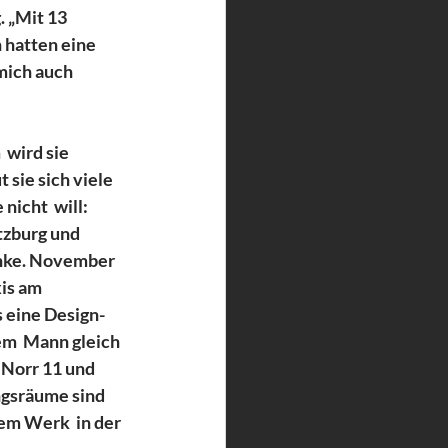
. „Mit 13 
 hatten eine 
mich auch  
 wird sie 
 sie sich viele 
nicht  will: 
tzburg und 
nke. November  
is am 
 eine Design-
em  Mann gleich 
Norr 11 und 
gsräume sind  
em Werk  in der 