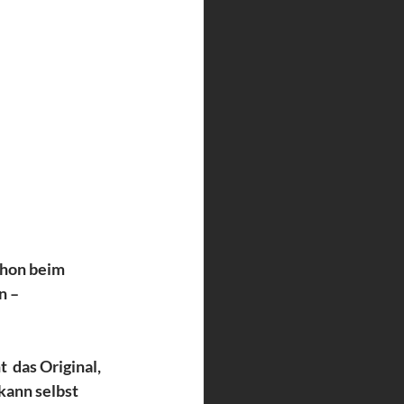
chon beim 
 – 
 das Original, 
kann selbst 