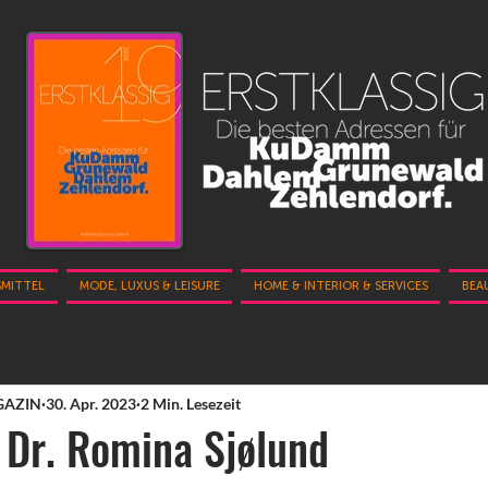
SMITTEL
MODE, LUXUS & LEISURE
HOME & INTERIOR & SERVICES
BEA
GAZIN
30. Apr. 2023
2 Min. Lesezeit
 Dr. Romina Sjølund