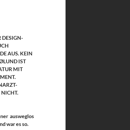
R DESIGN-
UCH 
E AUS. KEIN 
ØLUND IST 
ATUR MIT 
MENT. 
NARZT-
 NICHT.
iner  ausweglos 
d war es so. 