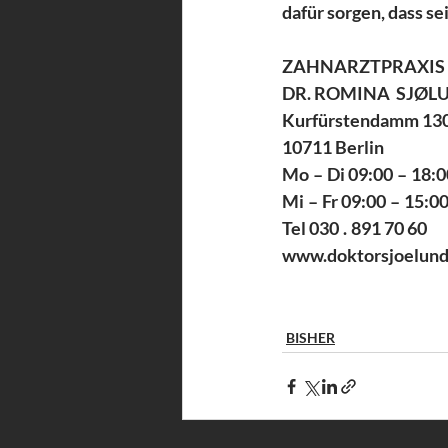
dafür sorgen, dass s
ZAHNARZTPRAXIS 
DR. ROMINA  SJØLU
Kurfürstendamm 130
10711 Berlin 
Mo – Di 09:00 – 18:0
Mi – Fr 09:00 – 15:00
Tel 030 . 891 70 60 
www.doktorsjoelun
BISHER