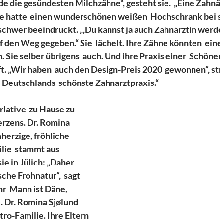
ade die gesündesten Milchzähne“, gesteht sie.  „Eine Zahnär
ie hatte  einen wunderschönen weißen  Hochschrank bei si
 schwer beeindruckt. „,Du kannst ja auch Zahnärztin werden
f den Weg gegeben.“ Sie  lächelt. Ihre Zähne könnten  ei
Sie selber übrigens  auch. Und ihre Praxis einer  Schö
. „Wir haben  auch den Design-Preis 2020  gewonnen“, str
s Deutschlands  schönste Zahnarztpraxis.“ 
lative  zu Hause zu 
erzens. Dr. Romina 
herzige, fröhliche 
lie  stammt aus 
sie in Jülich: „Daher 
he Frohnatur“,  sagt 
Ihr  Mann ist Däne, 
 Dr. Romina Sjølund 
ro-Familie. Ihre Eltern 