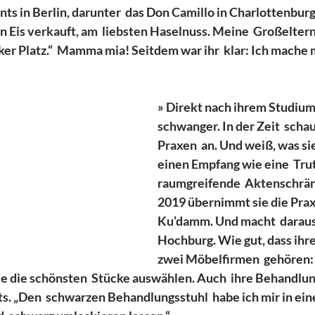
nts in Berlin, darunter  das Don Camillo in Charlottenburg
n Eis verkauft, am  liebsten Haselnuss. Meine  Großeltern
er Platz.“  Mamma mia! Seitdem war ihr  klar: Ich mache 
» Direkt nach ihrem Studium 
schwanger. In der Zeit  schaut
Praxen  an. Und weiß, was sie 
einen Empfang wie eine  Tru
raumgreifende  Aktenschrä
2019 übernimmt sie die Prax
Ku‘damm. Und macht  daraus
Hochburg. Wie gut, dass ihr
zwei Möbelfirmen  gehören: 
sie die schönsten  Stücke auswählen. Auch  ihre Behandlun
ts. „Den  schwarzen Behandlungsstuhl  habe ich mir in ein