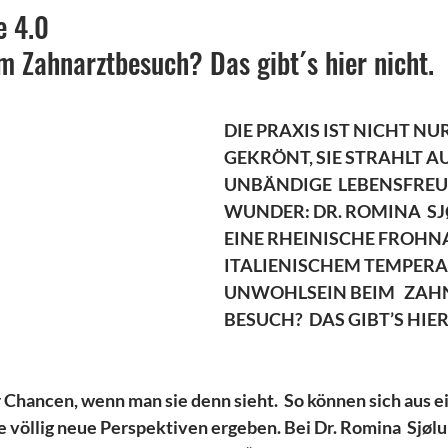
e 4.0
m Zahnarztbesuch? Das gibt´s hier nicht.
DIE PRAXIS IST NICHT NU
GEKRÖNT, SIE STRAHLT A
UNBÄNDIGE  LEBENSFREUD
WUNDER: DR. ROMINA  SJ
EINE RHEINISCHE FROHN
ITALIENISCHEM TEMPERA
UNWOHLSEIN BEIM   ZAH
BESUCH?  DAS GIBT’S HIER
r Chancen, wenn man sie denn sieht.  So können sich aus e
 völlig neue Perspektiven ergeben. Bei Dr. Romina  Sjølun