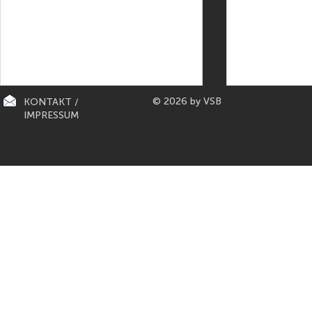
© 2026 by VSB
KONTAKT /
IMPRESSUM
PILATES MOVEMENT: Sanfte Body-
GUIDO KOSCHE
Transformation
Doc